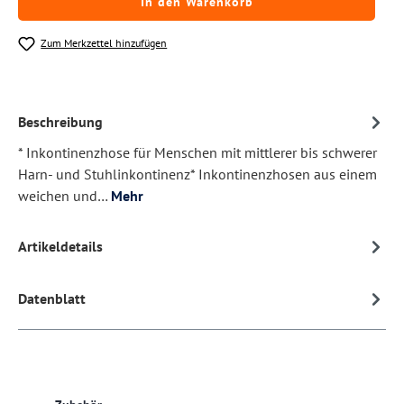
In den Warenkorb
Zum Merkzettel hinzufügen
Beschreibung
* Inkontinenzhose für Menschen mit mittlerer bis schwerer
Harn- und Stuhlinkontinenz* Inkontinenzhosen aus einem
weichen und…
Mehr
Artikeldetails
Datenblatt
Produktgalerie überspringen