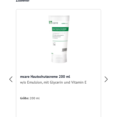
Zubehör
mcare Hautschutzcreme 200 ml
mc
w/o Emulsion, mit Glycerin und Vitamin E
mi
Größe:
200 ml