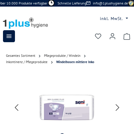
ber 10.000 Produkte verfügbar
Schnelle Lieferung
info@1plushygiene.de
Zum Hauptinhalt springen
inkl. MwSt.
Du hast 0 Prod
Gesamtes Sortiment
Pflegeprodukte / Windeln
Inkontinenz / Pflegeprodukte
Windelhosen mittlere Inko
Bildergalerie überspringen