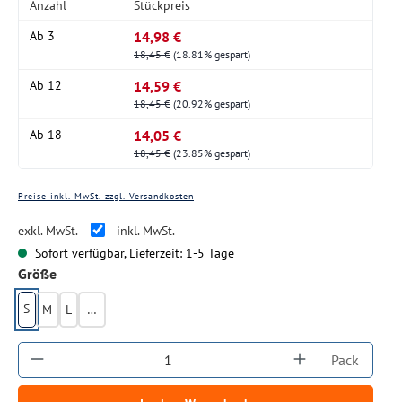
Anzahl
Stückpreis
14,98 €
Ab
3
18,45 €
(18.81% gespart)
14,59 €
Ab
12
18,45 €
(20.92% gespart)
14,05 €
Ab
18
18,45 €
(23.85% gespart)
Preise inkl. MwSt. zzgl. Versandkosten
exkl. MwSt.
inkl. MwSt.
Sofort verfügbar, Lieferzeit: 1-5 Tage
auswählen
Größe
S
M
L
XL
Produkt Anzahl: Gib den gewünschten Wert ein
Pack