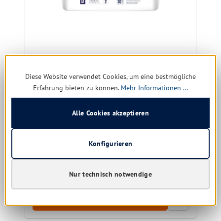
Seni Classic Basic
Diese Website verwendet Cookies, um eine bestmögliche
Erfahrung bieten zu können.
Mehr Informationen ...
Größe:
M | L | XL
Alle Cookies akzeptieren
Konfigurieren
Sofort verfügbar, Lieferzeit: 1-5 Tage
13,24 € *
17,46 €
(24.17% gespart)
Nur technisch notwendige
Details