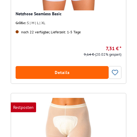
Netzhose Seamless Basic
Größe:
S | M | L | XL
noch 22 verfügbar, Lieferzeit: 1-5 Tage
7,31 € *
9,14 €
(20.02% gespart)
Details
Restposten