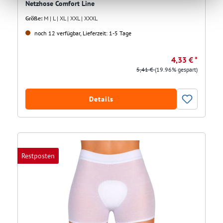
Netzhose Comfort Line
Größe:
M | L | XL | XXL | XXXL
noch 12 verfügbar, Lieferzeit: 1-5 Tage
4,33 € *
5,41 €
(19.96% gespart)
Details
Restposten