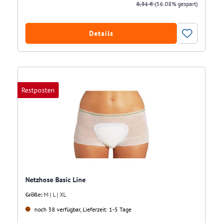
8,31 €
(56.08% gespart)
Details
Restposten
Netzhose Basic Line
Größe:
M | L | XL
noch 38 verfügbar, Lieferzeit: 1-5 Tage