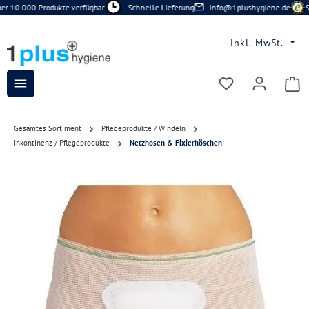
r 10.000 Produkte verfügbar
Schnelle Lieferung
info@1plushygiene.de
Si
Zum Hauptinhalt springen
inkl. MwSt.
Du hast 0 Prod
Gesamtes Sortiment
Pflegeprodukte / Windeln
Inkontinenz / Pflegeprodukte
Netzhosen & Fixierhöschen