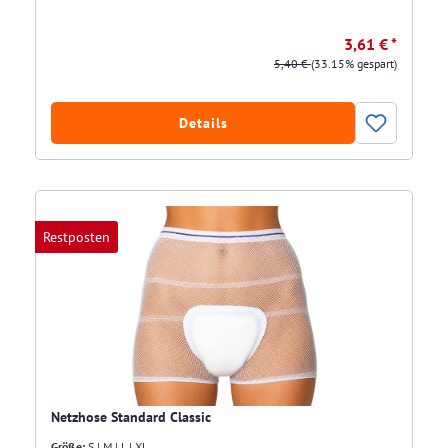
3,61 € *
5,40 €
(33.15% gespart)
Details
Restposten
Netzhose Standard Classic
Größe:
S | M | L | XL