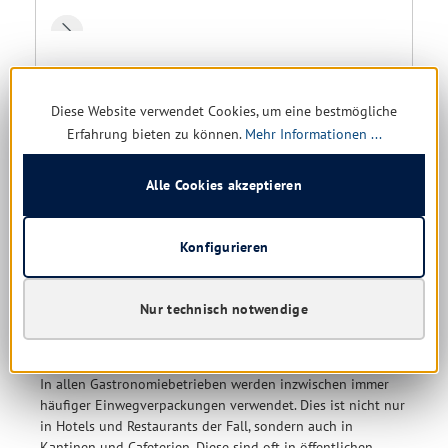
Deckel für Alu-Menüschalen, 17,8 x 22,7 cm, 1000 Stück
Diese Website verwendet Cookies, um eine bestmögliche
noch 1 verfügbar, Lieferzeit: 1-5 Tage
Erfahrung bieten zu können.
Mehr Informationen ...
89,25 € *
Alle Cookies akzeptieren
199,09 €
(55.17% gespart)
Details
Konfigurieren
Nur technisch notwendige
Gastroverpackungen für jeden Zweck
In allen Gastronomiebetrieben werden inzwischen immer
häufiger Einwegverpackungen verwendet. Dies ist nicht nur
in Hotels und Restaurants der Fall, sondern auch in
Kantinen und Cafeterien. Diese sind oft in öffentlichen