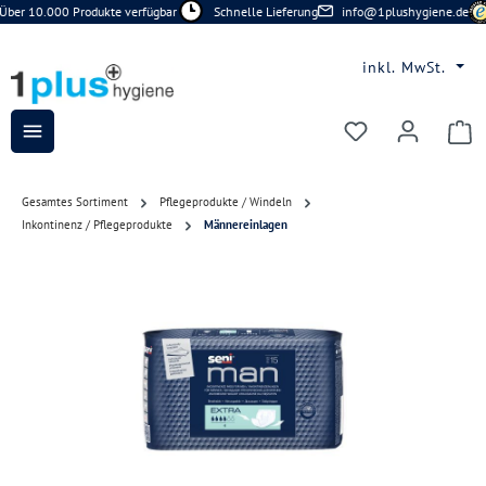
Über 10.000 Produkte verfügbar
Schnelle Lieferung
info@1plushygiene.de
Zum Hauptinhalt springen
inkl. MwSt.
Du hast 0 Prod
Gesamtes Sortiment
Pflegeprodukte / Windeln
Inkontinenz / Pflegeprodukte
Männereinlagen
Bildergalerie überspringen