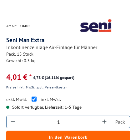
Art.Nr.:
10405
Seni Man Extra
Inkontinenzeinlage Air-Einlage für Männer
Pack, 15 Stück
Gewicht: 0.3 kg
4,01 € *
4,78 €
(16.11% gespart)
Preise inkl. MwSt. zzgl. Versandkosten
exkl. MwSt.
inkl. MwSt.
Sofort verfügbar, Lieferzeit: 1-5 Tage
Produkt Anzahl: Gib den gewünschten Wert ein
Pack
In den Warenkorb