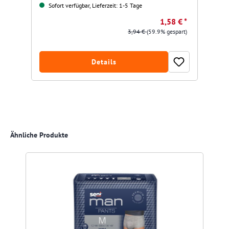
Sofort verfügbar, Lieferzeit: 1-5 Tage
1,58 € *
3,94 €
(59.9% gespart)
Details
Produktgalerie überspringen
Ähnliche Produkte