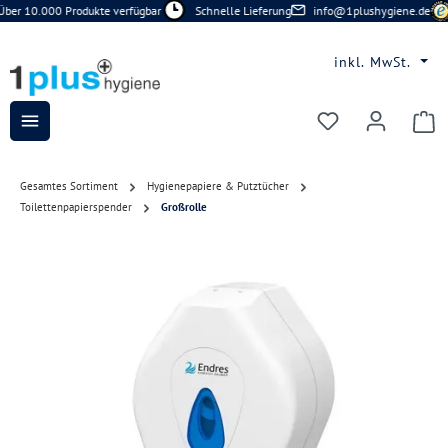
ber 10.000 Produkte verfügbar
Schnelle Lieferung
info@1plushygiene.de
Zum Hauptinhalt springen
inkl. MwSt.
Du hast 0 Prod
Gesamtes Sortiment
Hygienepapiere & Putztücher
Toilettenpapierspender
Großrolle