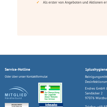
Als erster von Angeboten und Aktionen er
Service-Hotline
1plushygien
Oder über unser
Kontaktformular
.
Reinigungsmitt
Desinfektionsm
Endres GmbH 
Sandäcker 2
97076 Würzbu
Telefon:
+49 9