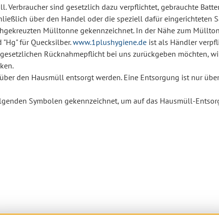
l. Verbraucher sind gesetzlich dazu verpflichtet, gebrauchte Batt
chließlich über den Handel oder die speziell dafür eingerichteten 
rchgekreuzten Mülltonne gekennzeichnet. In der Nähe zum Müllto
d "Hg" für Quecksilber.
www.1plushygiene.de
ist als Händler verpf
er gesetzlichen Rücknahmepflicht bei uns zurückgeben möchten, w
ken.
t über den Hausmüll entsorgt werden. Eine Entsorgung ist nur üb
 folgenden Symbolen gekennzeichnet, um auf das Hausmüll-Entsor