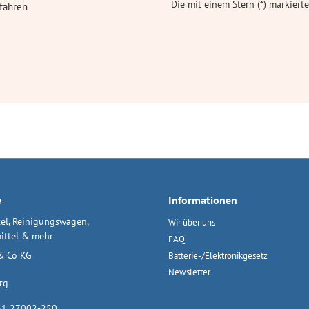
Die mit einem Stern (*) markierte
fahren
e
Informationen
el, Reinigungswagen,
Wir über uns
ittel & mehr
FAQ
& Co KG
Batterie-/Elektronikgesetz
Newsletter
rg
31 27002-250