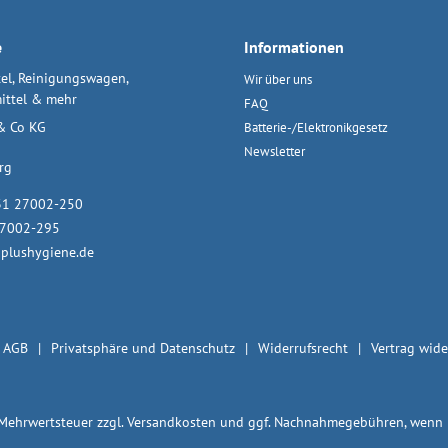
e
Informationen
el, Reinigungswagen,
Wir über uns
ittel & mehr
FAQ
& Co KG
Batterie-/Elektronikgesetz
Newsletter
rg
31 27002-250
27002-295
plushygiene.de
AGB
Privatsphäre und Datenschutz
Widerrufsrecht
Vertrag wide
. Mehrwertsteuer zzgl.
Versandkosten
und ggf. Nachnahmegebühren, wenn n