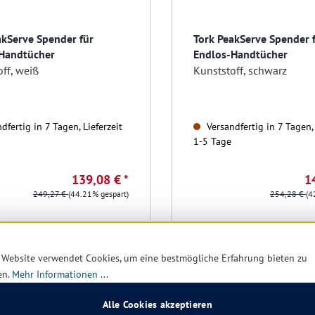
akServe Spender für
Tork PeakServe Spender 
Handtücher
Endlos-Handtücher
ff, weiß
Kunststoff, schwarz
dfertig in 7 Tagen, Lieferzeit
Versandfertig in 7 Tagen, 
1-5 Tage
139,08 € *
1
249,27 €
(44.21% gespart)
254,28 €
(4
Details
Details
 Website verwendet Cookies, um eine bestmögliche Erfahrung bieten zu
en.
Mehr Informationen ...
Alle Cookies akzeptieren