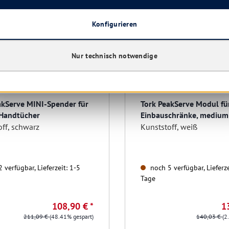
Restposten
Konfigurieren
Nur technisch notwendige
akServe MINI-Spender für
Tork PeakServe Modul fü
Handtücher
Einbauschränke, medium
ff, schwarz
Kunststoff, weiß
 verfügbar, Lieferzeit: 1-5
noch 5 verfügbar, Lieferze
Tage
108,90 € *
1
211,09 €
(48.41% gespart)
140,03 €
(2