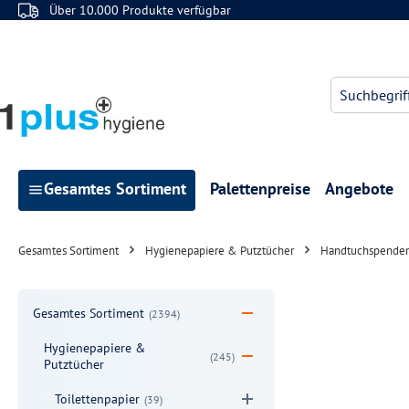
Über 10.000 Produkte verfügbar
 Hauptinhalt springen
Zur Suche springen
Zur Hauptnavigation springen
Gesamtes Sortiment
Palettenpreise
Angebote
Gesamtes Sortiment
Hygienepapiere & Putztücher
Handtuchspender
Gesamtes Sortiment
(2394)
Hygienepapiere &
(245)
Putztücher
Toilettenpapier
(39)