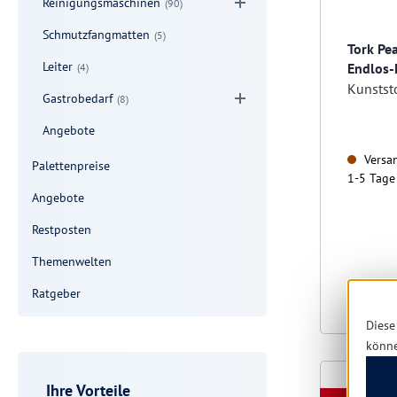
Reinigungsmaschinen
(90)
Schmutzfangmatten
(5)
Tork Pe
Leiter
Endlos-
(4)
Kunststo
Gastrobedarf
(8)
Angebote
Versan
Palettenpreise
1-5 Tage
Angebote
Restposten
Themenwelten
Ratgeber
Diese
könn
Ihre Vorteile