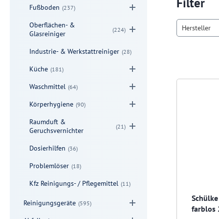
Filter
Fußboden
(237)
Oberflächen- &
Hersteller
(224)
Glasreiniger
Industrie- & Werkstattreiniger
(28)
Küche
(181)
Waschmittel
(64)
Körperhygiene
(90)
Raumduft &
(21)
Geruchsvernichter
Dosierhilfen
(36)
Problemlöser
(18)
Kfz Reinigungs- / Pflegemittel
(11)
Schülke
Reinigungsgeräte
(595)
farblos