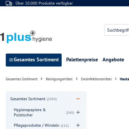
Über 10.000 Produkte verfügbar
 Hauptinhalt springen
Zur Suche springen
Zur Hauptnavigation springen
Gesamtes Sortiment
Palettenpreise
Angebote
Gesamtes Sortiment
Reinigungsmittel
Desinfektionsmittel
Hauta
Gesamtes Sortiment
(2393)
Hygienepapiere &
(245)
Putztücher
Pflegeprodukte / Windeln
(112)