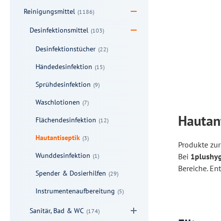
Reinigungsmittel
(1186)
Desinfektionsmittel
(103)
Desinfektionstücher
(22)
Händedesinfektion
(15)
Sprühdesinfektion
(9)
Waschlotionen
(7)
Hautant
Flächendesinfektion
(12)
Hautantiseptik
(3)
Produkte zur
Wunddesinfektion
Bei
1plushyg
(1)
Bereiche. En
Spender & Dosierhilfen
(29)
Instrumentenaufbereitung
(5)
Sanitär, Bad & WC
(174)