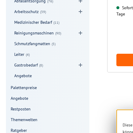
Abfallentsorgung
(76)
Sofort 
Arbeitsschutz
(39)
Tage
Medizinischer Bedarf
(11)
Reinigungsmaschinen
(90)
Schmutzfangmatten
(5)
Leiter
(4)
Gastrobedarf
(8)
Angebote
Palettenpreise
Angebote
Restposten
Themenwelten
Diese
Ratgeber
könn