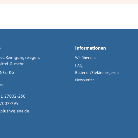
e
Informationen
el, Reinigungswagen,
Wir über uns
ittel & mehr
FAQ
& Co KG
Batterie-/Elektronikgesetz
Newsletter
rg
31 27002-250
27002-295
plushygiene.de