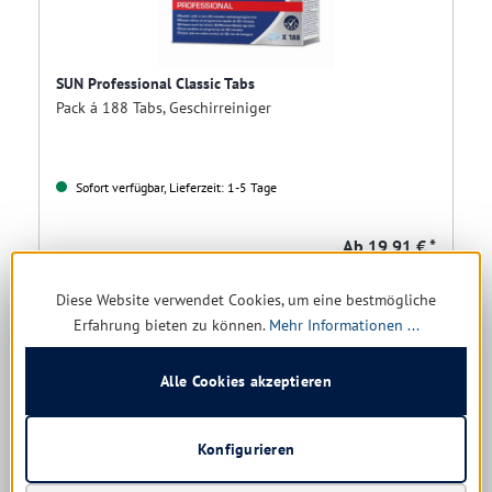
SUN Professional Classic Tabs
Pack á 188 Tabs, Geschirreiniger
Sofort verfügbar, Lieferzeit: 1-5 Tage
Ab
19,91 € *
11,12 € * / 1 kg
Diese Website verwendet Cookies, um eine bestmögliche
Erfahrung bieten zu können.
Mehr Informationen ...
Details
Alle Cookies akzeptieren
Konfigurieren