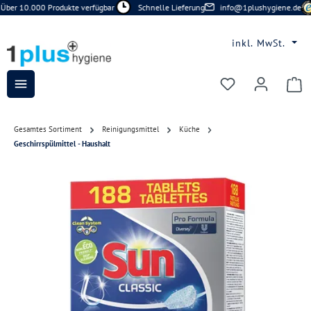
Über 10.000 Produkte verfügbar
Schnelle Lieferung
info@1plushygiene.de
Zum Hauptinhalt springen
inkl. MwSt.
Du hast 0 Prod
Gesamtes Sortiment
Reinigungsmittel
Küche
Geschirrspülmittel - Haushalt