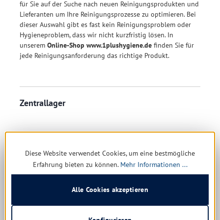
für Sie auf der Suche nach neuen Reinigungsprodukten und
Lieferanten um Ihre Reinigungsprozesse zu optimieren. Bei
dieser Auswahl gibt es fast kein Reinigungsproblem oder
Hygieneproblem, dass wir nicht kurzfristig lösen. In
unserem
Online-Shop www.1plushygiene.de
finden Sie für
jede Reinigungsanforderung das richtige Produkt.
Zentrallager
Aus unserem Reinigungsmittel- und
Reinigungszubehörzentrallager in Erfurt beliefern wir
Diese Website verwendet Cookies, um eine bestmögliche
unsere Privat- und Geschäftskunden aus Deutschland.
Erfahrung bieten zu können.
Mehr Informationen ...
Alle Cookies akzeptieren
Konfigurieren