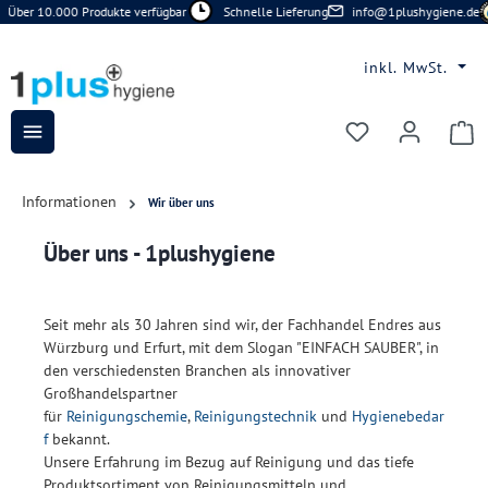
Über 10.000 Produkte verfügbar
Schnelle Lieferung
info@1plushygiene.de
Zum Hauptinhalt springen
inkl. MwSt.
Du hast 0 Prod
Informationen
Wir über uns
Über uns - 1plushygiene
Seit mehr als 30 Jahren sind wir, der Fachhandel Endres aus
Würzburg und Erfurt, mit dem Slogan "EINFACH SAUBER", in
den verschiedensten Branchen als innovativer
Großhandelspartner
für
Reinigungschemie
,
Reinigungstechnik
und
Hygienebedar
f
bekannt.
Unsere Erfahrung im Bezug auf Reinigung und das tiefe
Produktsortiment von Reinigungsmitteln und