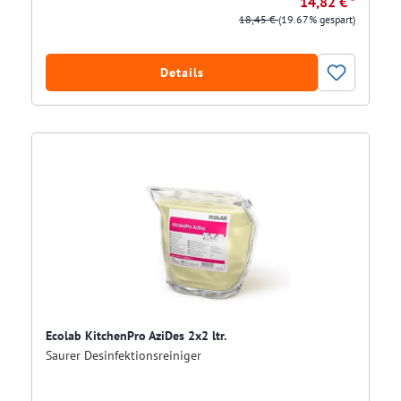
14,82 € *
18,45 €
(19.67% gespart)
Details
Ecolab KitchenPro AziDes 2x2 ltr.
Saurer Desinfektionsreiniger