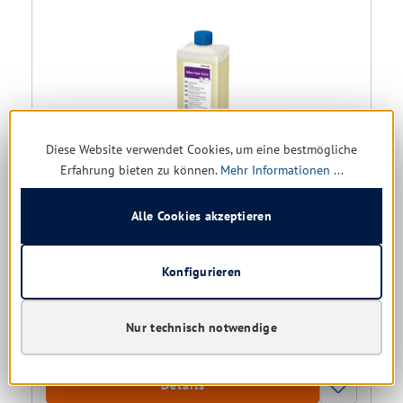
Diese Website verwendet Cookies, um eine bestmögliche
Erfahrung bieten zu können.
Mehr Informationen ...
Ecolab Mikro Quat Extra
Alle Cookies akzeptieren
Größe:
1 ltr. | 2x5 ltr.
Sofort verfügbar, Lieferzeit: 1-5 Tage
Konfigurieren
Nur für Gewerbe
36,95 € *
Nur technisch notwendige
45,30 €
(18.43% gespart)
Details