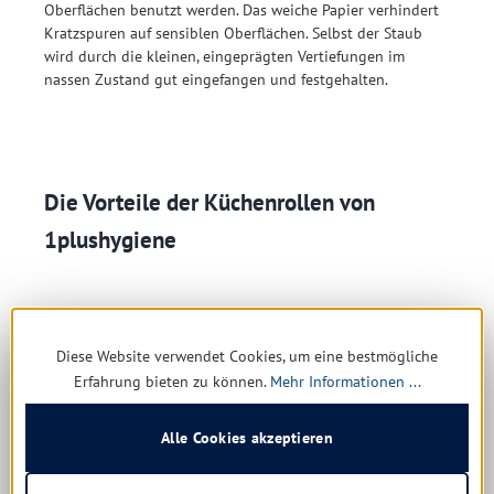
Oberflächen benutzt werden. Das weiche Papier verhindert
Kratzspuren auf sensiblen Oberflächen. Selbst der Staub
wird durch die kleinen, eingeprägten Vertiefungen im
nassen Zustand gut eingefangen und festgehalten.
Die Vorteile der Küchenrollen von
1plushygiene
Ausführungen
Diese Website verwendet Cookies, um eine bestmögliche
In verschiedenen Packungsgrößen verfügbar
Erfahrung bieten zu können.
Mehr Informationen ...
Aus weißem und recyceltem Papier
In verschiedenen Farben und Motiven erhältlich
Alle Cookies akzeptieren
Anwendung