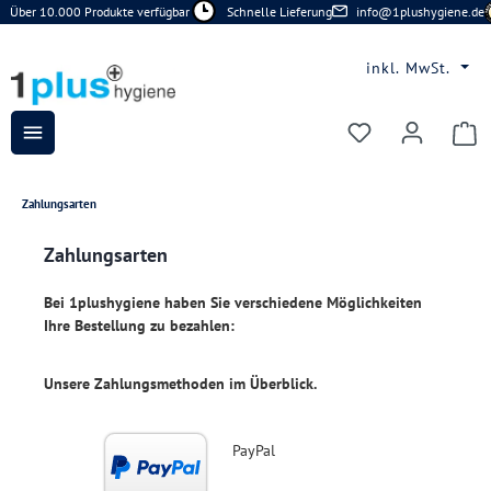
Über 10.000 Produkte verfügbar
Schnelle Lieferung
info@1plushygiene.de
Zum Hauptinhalt springen
inkl. MwSt.
Du hast 0 Prod
Zahlungsarten
Zahlungsarten
Bei 1plushygiene haben Sie verschiedene Möglichkeiten
Ihre Bestellung zu bezahlen:
Unsere Zahlungsmethoden im Überblick.
PayPal