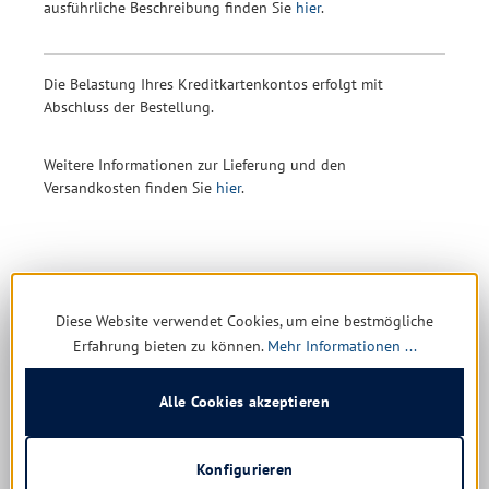
ausführliche Beschreibung finden Sie
hier
.
Die Belastung Ihres Kreditkartenkontos erfolgt mit
Abschluss der Bestellung.
Weitere Informationen zur Lieferung und den
Versandkosten finden Sie
hier
.
Diese Website verwendet Cookies, um eine bestmögliche
Erfahrung bieten zu können.
Mehr Informationen ...
News & Angebote
Zum Newsletter anmelden
Alle Cookies akzeptieren
Keine Deals verpassen, immer bestens informiert sein: Unser
Newsletter hält Sie über neue Produkte, Aktionen und
Konfigurieren