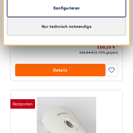
Greven VARIOMAT M, abschließbar
Konfigurieren
Spender Metall für 1 und 2 ltr.-Varioflaschen
Nur technisch notwendige
Versandfertig in 7 Tagen, Lieferzeit 1-5 Tage
110,25 € *
115,54 €
(4.58% gespart)
Details
Restposten