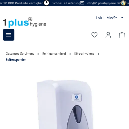
 10.000 Produkte verfügbar
Schnelle Lieferung
info@1plushygiene.de
Sic
Zum Hauptinhalt springen
inkl. MwSt.
Du hast 0 Prod
Gesamtes Sortiment
Reinigungsmittel
Körperhygiene
Seifenspender