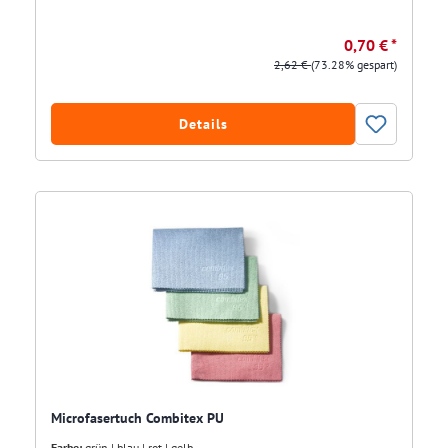
0,70 € *
2,62 €
(73.28% gespart)
Details
Microfasertuch Combitex PU
Farbe:
grün | blau | rot | gelb