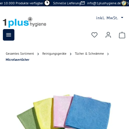
 10.000 Produkte verfügbar
Schnelle Lieferung
info@1plushygiene.de
Sic
Zum Hauptinhalt springen
inkl. MwSt.
Du hast 0 Prod
Gesamtes Sortiment
Reinigungsgeräte
Tücher & Schwämme
Microfasertücher