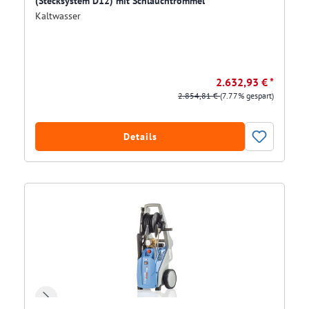
(Stecksystem D12) mit Schlauchtrommel
Kaltwasser
2.632,93 € *
2.854,81 €
(7.77% gespart)
Details