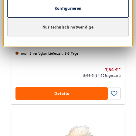
Konfigurieren
Nur technisch notwendige
Meiko Wand- u. Deckenbesen Ersatzkopf oval
noch 2 verfügbar, Lieferzeit: 1-5 Tage
7,64 € *
8,98 €
(14.92% gespart)
Details