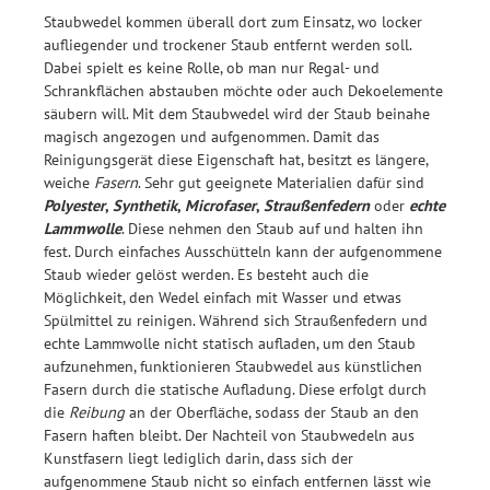
Staubwedel kommen überall dort zum Einsatz, wo locker
aufliegender und trockener Staub entfernt werden soll.
Dabei spielt es keine Rolle, ob man nur Regal- und
Schrankflächen abstauben möchte oder auch Dekoelemente
säubern will. Mit dem Staubwedel wird der Staub beinahe
magisch angezogen und aufgenommen. Damit das
Reinigungsgerät diese Eigenschaft hat, besitzt es längere,
weiche
Fasern
. Sehr gut geeignete Materialien dafür sind
Polyester
,
Synthetik
,
Microfaser
,
Straußenfedern
oder
echte
Lammwolle
. Diese nehmen den Staub auf und halten ihn
fest. Durch einfaches Ausschütteln kann der aufgenommene
Staub wieder gelöst werden. Es besteht auch die
Möglichkeit, den Wedel einfach mit Wasser und etwas
Spülmittel zu reinigen. Während sich Straußenfedern und
echte Lammwolle nicht statisch aufladen, um den Staub
aufzunehmen, funktionieren Staubwedel aus künstlichen
Fasern durch die statische Aufladung. Diese erfolgt durch
die
Reibung
an der Oberfläche, sodass der Staub an den
Fasern haften bleibt. Der Nachteil von Staubwedeln aus
Kunstfasern liegt lediglich darin, dass sich der
aufgenommene Staub nicht so einfach entfernen lässt wie