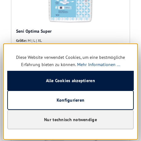
Seni Optima Super
Größe:
M | L | XL
Sofort verfügbar, Lieferzeit: 1-5 Tage
Diese Website verwendet Cookies, um eine bestmögliche
Erfahrung bieten zu können.
Mehr Informationen ...
6,07 € *
9,73 €
(37.62% gespart)
Alle Cookies akzeptieren
Details
Konfigurieren
Nur technisch notwendige