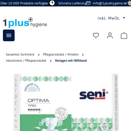
Über 10.000 Produkte verfügbar
Schnelle Lieferung
info@1plushygiene.de
Zum Hauptinhalt springen
inkl. MwSt.
Du hast 0 Prod
Gesamtes Sortiment
Pflegeprodukte / Windeln
Inkontinenz / Pflegeprodukte
Vorlagen mit Hüftbund