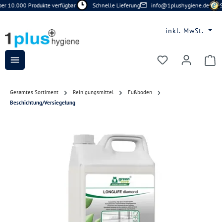
r 10.000 Produkte verfügbar
Schnelle Lieferung
info@1plushygiene.de
Si
Zum Hauptinhalt springen
inkl. MwSt.
Du hast 0 Prod
Gesamtes Sortiment
Reinigungsmittel
Fußboden
Beschichtung/Versiegelung