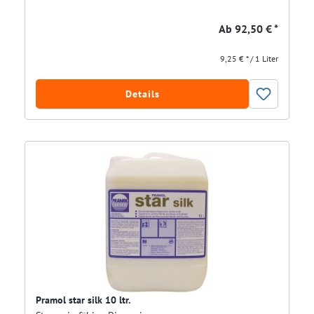
Ab
92,50 € *
9,25 € * / 1 Liter
Details
Pramol star silk 10 ltr.