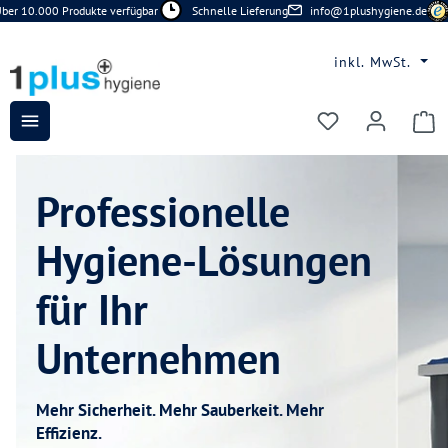
r 10.000 Produkte verfügbar
Schnelle Lieferung
info@1plushygiene.de
Si
Zum Hauptinhalt springen
inkl. MwSt.
Du hast 0 Prod
Slide 1 von 1 wird angezeigt
Professionelle
Hygiene-Lösungen
für Ihr
Unternehmen
Mehr Sicherheit. Mehr Sauberkeit. Mehr
Effizienz.