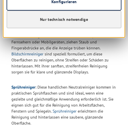
Konfigurieren
Für die unterschiedlichen Reinigungsanforderungen bieten
sich viele spezielle Lösungen in Form von
Reinigungsmitteln. In unserem Onlineshop bieten wir Ihnen
Nur technisch notwendige
folgende Schonreiniger an:
Bildschirmreiniger
: Bildschirme, sei es auf Computern,
Fernsehern oder Mobilgeräten, ziehen Staub und
Fingerabdrücke an, die die Anzeige trüben können.
Bildschirmreiniger
sind speziell formuliert, um diese
Oberflächen zu reinigen, ohne Streifen oder Schäden zu
hinterlassen. Mit ihrer sanften, streifenfreien Reinigung
sorgen sie für klare und glänzende Displays.
Sprühreiniger
: Diese handlichen Neutralreiniger kommen in
praktischen Sprühflaschen und sind ideal, wenn eine
gezielte und gleichmäßige Anwendung erforderlich ist. Sie
eignen sich gut für die Reinigung von Arbeitsflächen,
Fenstern und Spiegeln.
Sprühreiniger
erleichtern die
Reinigung und hinterlassen eine saubere, glänzende
Oberfläche.