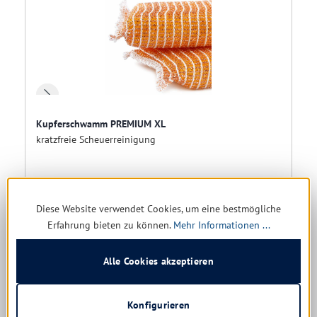
Kupferschwamm PREMIUM XL
kratzfreie Scheuerreinigung
Sofort verfügbar, Lieferzeit: 1-5 Tage
Diese Website verwendet Cookies, um eine bestmögliche
Erfahrung bieten zu können.
Mehr Informationen ...
Ab
2,74 € *
Alle Cookies akzeptieren
Details
Konfigurieren