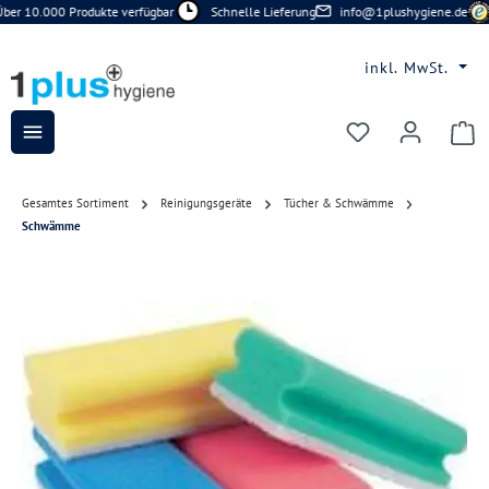
er 10.000 Produkte verfügbar
Schnelle Lieferung
info@1plushygiene.de
Zum Hauptinhalt springen
inkl. MwSt.
Du hast 0 Prod
Gesamtes Sortiment
Reinigungsgeräte
Tücher & Schwämme
Schwämme