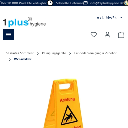
Über 10.000 Produkte verfügbar
Schnelle Lieferung
info@1plushygiene.de
Zum Hauptinhalt springen
inkl. MwSt.
Du hast 0 Prod
Gesamtes Sortiment
Reinigungsgeräte
Fußbodenreinigung u. Zubehör
Warnschilder