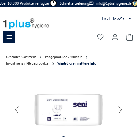
ber 10.000 Produkte verfügbar
Schnelle Lieferung
info@1plushygiene.de
Zum Hauptinhalt springen
inkl. MwSt.
Du hast 0 Prod
Gesamtes Sortiment
Pflegeprodukte / Windeln
Inkontinenz / Pflegeprodukte
Windelhosen mittlere Inko
Bildergalerie überspringen