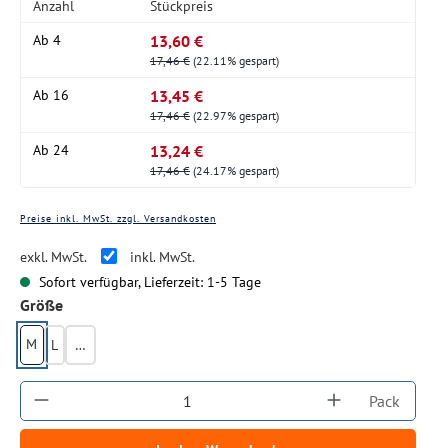
Anzahl
Stückpreis
13,60 €
Ab
4
17,46 €
(22.11% gespart)
13,45 €
Ab
16
17,46 €
(22.97% gespart)
13,24 €
Ab
24
17,46 €
(24.17% gespart)
Preise inkl. MwSt. zzgl. Versandkosten
exkl. MwSt.
inkl. MwSt.
Sofort verfügbar, Lieferzeit: 1-5 Tage
auswählen
Größe
M
L
XL
Produkt Anzahl: Gib den gewünschten Wert ein
Pack