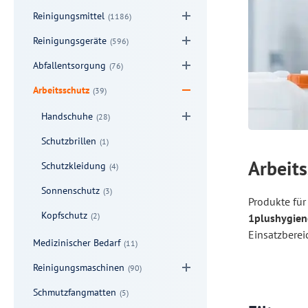
Reinigungsmittel
(1186)
Reinigungsgeräte
(596)
Abfallentsorgung
(76)
Arbeitsschutz
(39)
Handschuhe
(28)
Schutzbrillen
(1)
Arbeits
Schutzkleidung
(4)
Sonnenschutz
(3)
Produkte für
Kopfschutz
(2)
1plushygien
Einsatzberei
Medizinischer Bedarf
(11)
Reinigungsmaschinen
(90)
Schmutzfangmatten
(5)