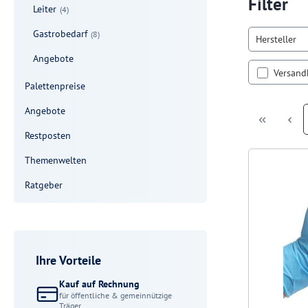
Filter
Leiter
(4)
Gastrobedarf
(8)
Hersteller
Angebote
Filter h
Versand
Palettenpreise
Angebote
Restposten
Themenwelten
Ratgeber
Ihre Vorteile
Kauf auf Rechnung
für öffentliche & gemeinnützige
Träger