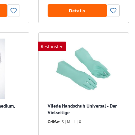
Details
Restposten
medium,
Vileda Handschuh Universal - Der
Vielseitige
Größe:
S | M | L | XL