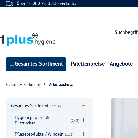
Über 10.000 Produkte verfügbar
 Hauptinhalt springen
Zur Suche springen
Zur Hauptnavigation springen
Gesamtes Sortiment
Palettenpreise
Angebote
Gesamtes Sortiment
Arbeitsschutz
Gesamtes Sortiment
(2394)
Hygienepapiere &
(245)
Putztücher
Pflegeprodukte / Windeln
(112)