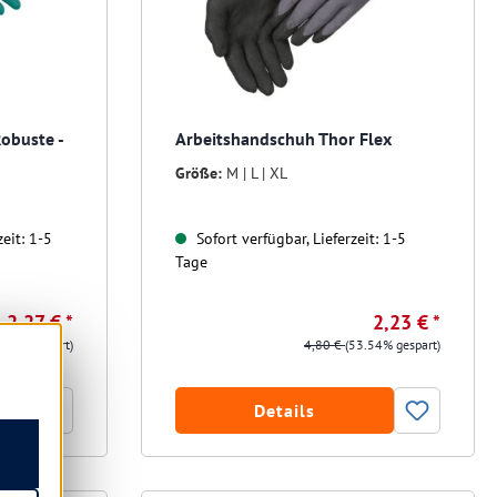
obuste -
Arbeitshandschuh Thor Flex
Größe:
M | L | XL
eit: 1-5
Sofort verfügbar, Lieferzeit: 1-5
Tage
2,27 € *
2,23 € *
.81% gespart)
4,80 €
(53.54% gespart)
Details