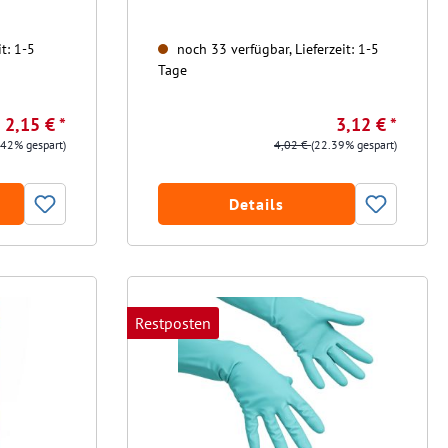
t: 1-5
noch 33 verfügbar, Lieferzeit: 1-5
Tage
2,15 € *
3,12 € *
.42% gespart)
4,02 €
(22.39% gespart)
Details
Restposten