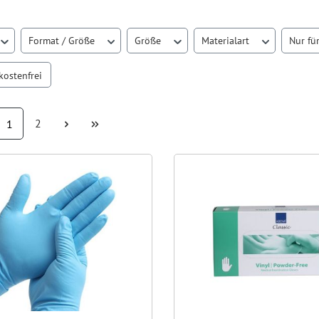
Format / Größe
Größe
Materialart
Nur fü
inzufügen: Versandkostenfrei
kostenfrei
Seite
Seite
2
1