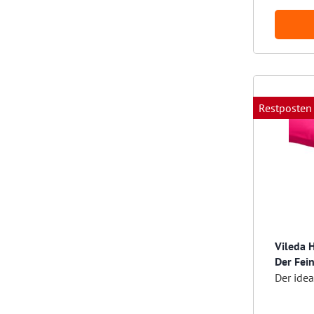
Restposten
Vileda 
Der Fein
Der ide