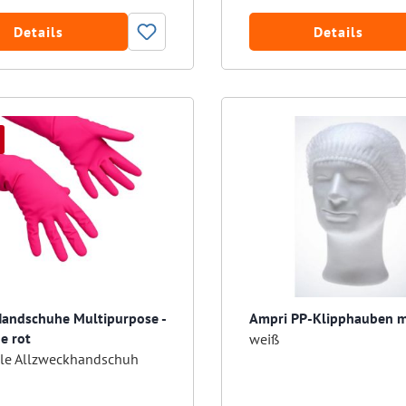
Details
Details
Handschuhe Multipurpose -
Ampri PP-Klipphauben 
e rot
weiß
ale Allzweckhandschuh