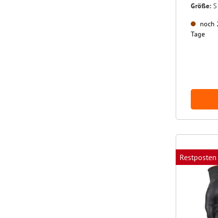
Größe:
S
noch 2
Tage
Restposten