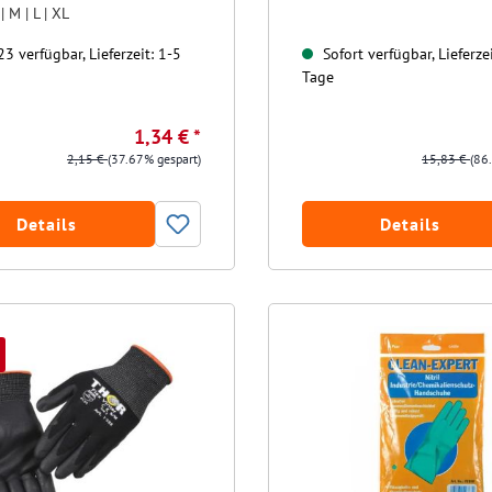
 | M | L | XL
3 verfügbar, Lieferzeit: 1-5
Sofort verfügbar, Lieferzei
Tage
1,34 € *
2,15 €
(37.67% gespart)
15,83 €
(86
Details
Details