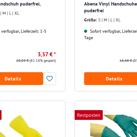
andschuh puderfrei,
Abena Vinyl Handschuhe
puderfrei
 | M | L | XL
Größe:
S | M | L | XL
verfügbar, Lieferzeit: 1-5
Sofort verfügbar, Lieferzei
Tage
3,57 € *
20,03 €
(82.18% gespart)
18,48 €
(8
Details
Details
Restposten