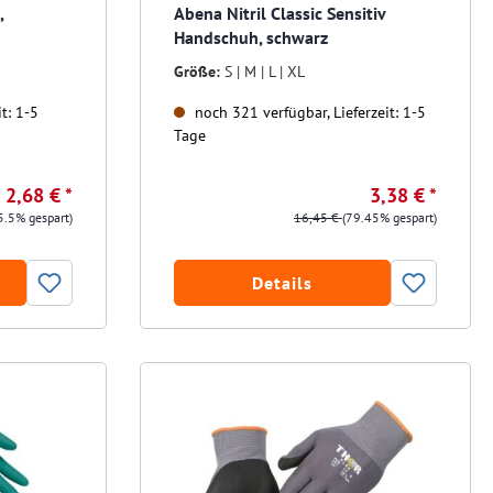
,
Abena Nitril Classic Sensitiv
Handschuh, schwarz
Größe:
S | M | L | XL
t: 1-5
noch 321 verfügbar, Lieferzeit: 1-5
Tage
2,68 € *
3,38 € *
5.5% gespart)
16,45 €
(79.45% gespart)
Details