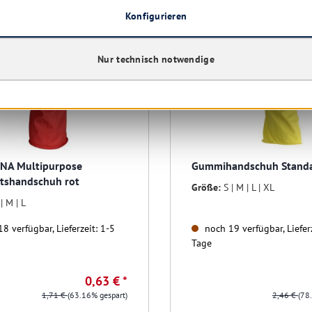
Konfigurieren
Restposten
Nur technisch notwendige
NA Multipurpose
Gummihandschuh Stand
tshandschuh rot
Größe:
S | M | L | XL
 | M | L
8 verfügbar, Lieferzeit: 1-5
noch 19 verfügbar, Lieferz
Tage
0,63 € *
1,71 €
(63.16% gespart)
2,46 €
(78