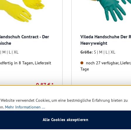
Handschuh Contract - Der
Vileda Handschuhe Der R
ische
Heavyweight
 | M | L | XL
Größe:
S | M | L | XL
dfertig in 8 Tagen, Lieferzeit
noch 27 verfügbar, Lieferz
Tage
0,87 € *
1,39 €
(37.41% gespart)
3,65 €
(37
 Website verwendet Cookies, um eine bestmögliche Erfahrung bieten zu
en.
Mehr Informationen ...
Details
Details
Alle Cookies akzeptieren