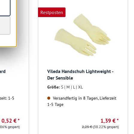
Restposten
ard
Vileda Handschuh Lightweight -
Der Sensible
Größe:
S | M | L | XL
eit: 1-5
Versandfertig in 8 Tagen, Lieferzeit
1-5 Tage
0,52 € *
1,39 € *
.86% gespart)
2,25 €
(38.22% gespart)