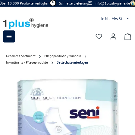
ber 10.000 Produkte verfügbar
Schnelle Lieferung
info@1plushygiene.de
Zum Hauptinhalt springen
inkl. MwSt.
Du hast 0 Prod
Gesamtes Sortiment
Pflegeprodukte / Windeln
Inkontinenz / Pflegeprodukte
Bettschutzunterlagen