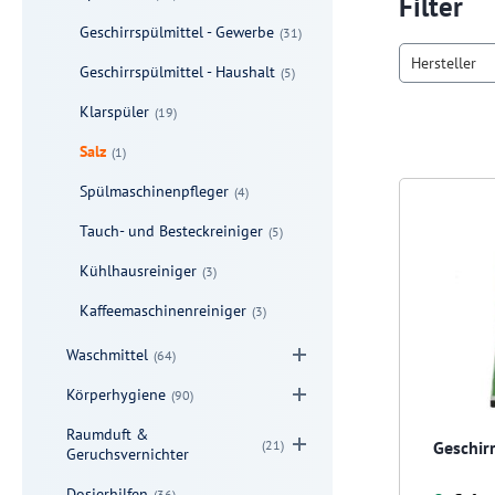
Filter
Geschirrspülmittel - Gewerbe
(31)
Hersteller
Geschirrspülmittel - Haushalt
(5)
Klarspüler
(19)
Salz
(1)
Spülmaschinenpfleger
(4)
Tauch- und Besteckreiniger
(5)
Kühlhausreiniger
(3)
Kaffeemaschinenreiniger
(3)
Waschmittel
(64)
Körperhygiene
(90)
Raumduft &
(21)
Geschir
Geruchsvernichter
Dosierhilfen
(36)