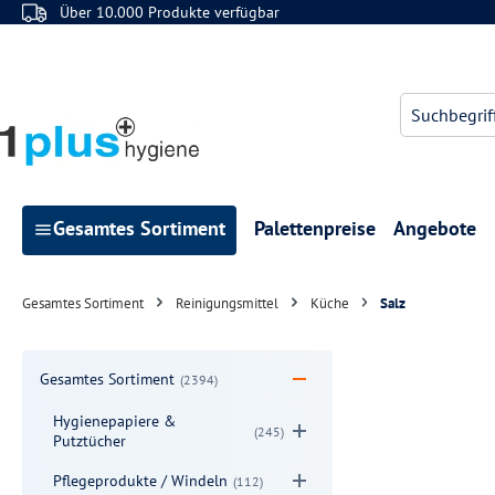
Über 10.000 Produkte verfügbar
 Hauptinhalt springen
Zur Suche springen
Zur Hauptnavigation springen
Gesamtes Sortiment
Palettenpreise
Angebote
Gesamtes Sortiment
Reinigungsmittel
Küche
Salz
Gesamtes Sortiment
(2394)
Hygienepapiere &
(245)
Putztücher
Pflegeprodukte / Windeln
(112)