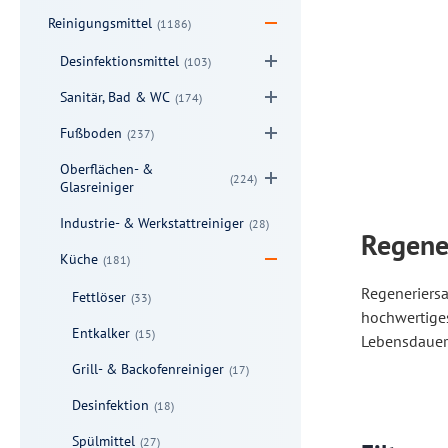
Reinigungsmittel
(1186)
Desinfektionsmittel
(103)
Sanitär, Bad & WC
(174)
Fußboden
(237)
Oberflächen- &
(224)
Glasreiniger
Industrie- & Werkstattreiniger
(28)
Regene
Küche
(181)
Regeneriersa
Fettlöser
(33)
hochwertiges
Entkalker
(15)
Lebensdauer
Grill- & Backofenreiniger
(17)
Desinfektion
(18)
Spülmittel
(27)