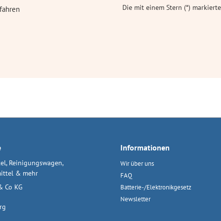
Die mit einem Stern (*) markierte
fahren
e
Informationen
el, Reinigungswagen,
Wir über uns
ittel & mehr
FAQ
& Co KG
Batterie-/Elektronikgesetz
Newsletter
rg