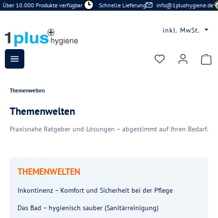
Über 10.000 Produkte verfügbar
Schnelle Lieferung
info@1plushygiene.de
Zum Hauptinhalt springen
inkl. MwSt.
Du hast 0 Prod
Themenwelten
Themenwelten
Praxisnahe Ratgeber und Lösungen – abgestimmt auf Ihren Bedarf.
THEMENWELTEN
Inkontinenz – Komfort und Sicherheit bei der Pflege
Das Bad – hygienisch sauber (Sanitärreinigung)