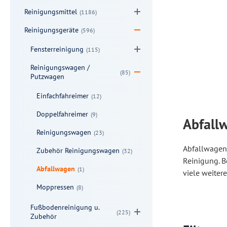
Reinigungsmittel
(1186)
Reinigungsgeräte
(596)
Fensterreinigung
(115)
Reinigungswagen /
(85)
Putzwagen
Einfachfahreimer
(12)
Doppelfahreimer
(9)
Abfall
Reinigungswagen
(23)
Abfallwagen 
Zubehör Reinigungswagen
(32)
Reinigung. B
Abfallwagen
(1)
viele weiter
Moppressen
(8)
Fußbodenreinigung u.
(225)
Zubehör