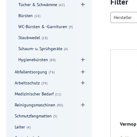
Filter
Tücher & Schwämme
(42)
Bürsten
(18)
Hersteller
WC-Bürsten & -Garnituren
(9)
Staubwedel
(18)
Schaum- u. Sprühgeräte
(4)
Hygienebürsten
(80)
Abfallentsorgung
(76)
Arbeitsschutz
(39)
Medizinischer Bedarf
(11)
Reinigungsmaschinen
(90)
Schmutzfangmatten
(5)
Vermop 
Leiter
(4)