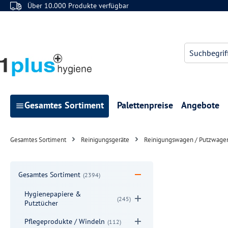
Über 10.000 Produkte verfügbar
 Hauptinhalt springen
Zur Suche springen
Zur Hauptnavigation springen
Gesamtes Sortiment
Palettenpreise
Angebote
Gesamtes Sortiment
Reinigungsgeräte
Reinigungswagen / Putzwage
Gesamtes Sortiment
(2394)
Hygienepapiere &
(245)
Putztücher
Pflegeprodukte / Windeln
(112)