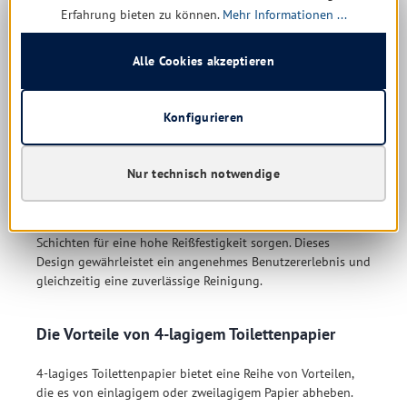
Tipp: Prüfen Sie ihren Toilettenpapierspender, ob dieser für
Erfahrung bieten zu können.
Mehr Informationen ...
4-lagiges Toilettenpapier geeignet ist.
Alle Cookies akzeptieren
4-lagiges Toilettenpapier: Kombination
aus Weichheit und Stärke
Konfigurieren
Der Schlüssel zum 4-lagigen Toilettenpapier liegt in der
Wissenschaft hinter den Schichten. Die vier Lagen sind so
Nur technisch notwendige
gestaltet, dass sie eine einzigartige Kombination aus
Weichheit und Stärke bieten. Die obere Lage ist auf
unvergleichliche Sanftheit ausgelegt, während die unteren
Schichten für eine hohe Reißfestigkeit sorgen. Dieses
Design gewährleistet ein angenehmes Benutzererlebnis und
gleichzeitig eine zuverlässige Reinigung.
Die Vorteile von 4-lagigem Toilettenpapier
4-lagiges Toilettenpapier bietet eine Reihe von Vorteilen,
die es von einlagigem oder zweilagigem Papier abheben.