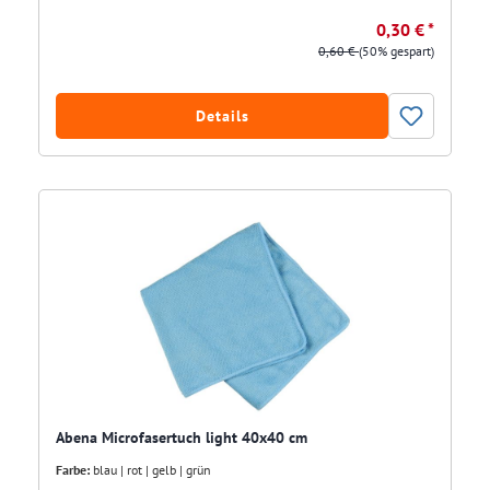
0,30 € *
0,60 €
(50% gespart)
Details
Abena Microfasertuch light 40x40 cm
Farbe:
blau | rot | gelb | grün