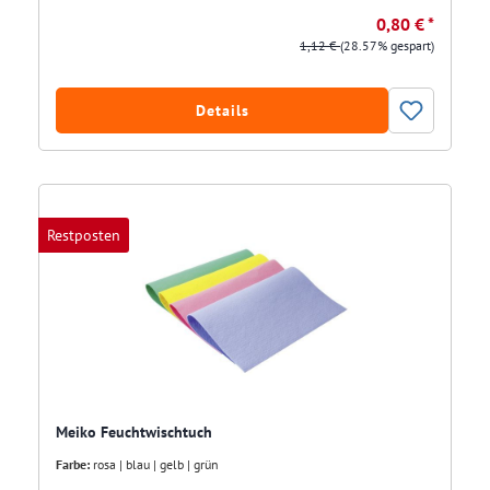
0,80 € *
1,12 €
(28.57% gespart)
Details
Restposten
Meiko Feuchtwischtuch
Farbe:
rosa | blau | gelb | grün