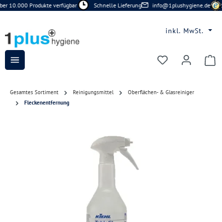
r 10.000 Produkte verfügbar
Schnelle Lieferung
info@1plushygiene.de
S
Zum Hauptinhalt springen
inkl. MwSt.
Du hast 0 Prod
Gesamtes Sortiment
Reinigungsmittel
Oberflächen- & Glasreiniger
Fleckenentfernung