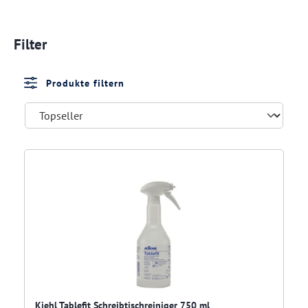
Filter
Produkte filtern
Kiehl Tablefit Schreibtischreiniger 750 ml