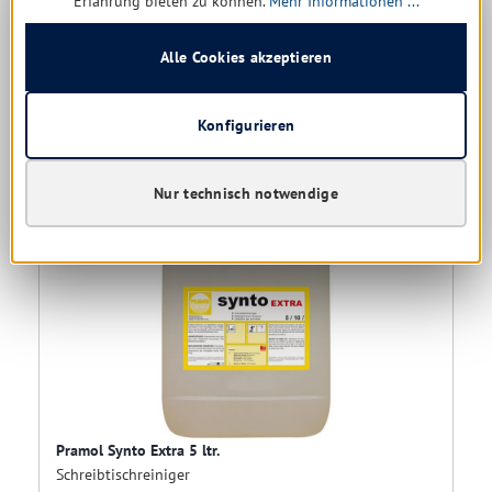
Erfahrung bieten zu können.
Mehr Informationen ...
13,88 € *
20,37 €
(31.86% gespart)
Alle Cookies akzeptieren
27,76 € * / 1 Liter
Konfigurieren
Details
Nur technisch notwendige
Pramol Synto Extra 5 ltr.
Schreibtischreiniger