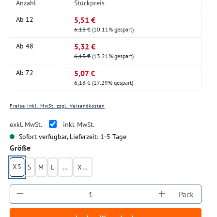
Anzahl
Stückpreis
5,51 €
Ab
12
6,13 €
(10.11% gespart)
5,32 €
Ab
48
6,13 €
(13.21% gespart)
5,07 €
Ab
72
6,13 €
(17.29% gespart)
Preise inkl. MwSt. zzgl. Versandkosten
exkl. MwSt.
inkl. MwSt.
Sofort verfügbar, Lieferzeit: 1-5 Tage
auswählen
Größe
XS
S
M
L
XL
XXL
Produkt Anzahl: Gib den gewünschten Wert ein
Pack