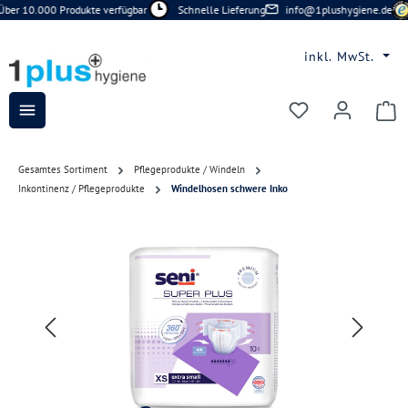
ber 10.000 Produkte verfügbar
Schnelle Lieferung
info@1plushygiene.de
Zum Hauptinhalt springen
inkl. MwSt.
Du hast 0 Prod
Gesamtes Sortiment
Pflegeprodukte / Windeln
Inkontinenz / Pflegeprodukte
Windelhosen schwere Inko
Bildergalerie überspringen