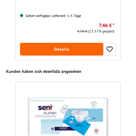
Sofort verfügbar, Lieferzeit: 1-5 Tage
7,46 € *
9,76 €
(23.57% gespart)
Details
Produktgalerie überspringen
Kunden haben sich ebenfalls angesehen