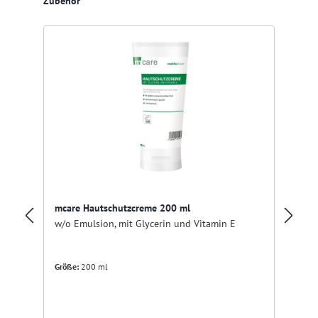
Zubehör
mcare Hautschutzcreme 200 ml
mc
w/o Emulsion, mit Glycerin und Vitamin E
mi
Größe:
200 ml