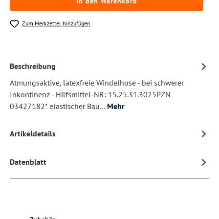
In den Warenkorb
Zum Merkzettel hinzufügen
Beschreibung
Atmungsaktive, latexfreie Windelhose - bei schwerer
Inkontinenz - Hilfsmittel-NR: 15.25.31.3025PZN
03427182* elastischer Bau…
Mehr
Artikeldetails
Datenblatt
Produktgalerie überspringen