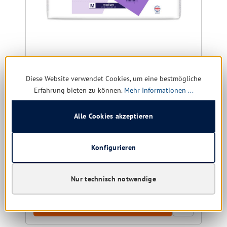
Seni Super Plus, lila
Diese Website verwendet Cookies, um eine bestmögliche
Erfahrung bieten zu können.
Mehr Informationen ...
Größe:
XS | S | M | L | XL | XXL
Alle Cookies akzeptieren
Konfigurieren
Sofort verfügbar, Lieferzeit: 1-5 Tage
5,07 € *
6,13 €
(17.29% gespart)
Nur technisch notwendige
Details