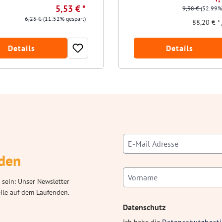
5,53 € *
9,38 €
(52.99%
6,25 €
(11.52% gespart)
88,20 € * 
Details
Details
den
 sein: Unser Newsletter
eile auf dem Laufenden.
Datenschutz