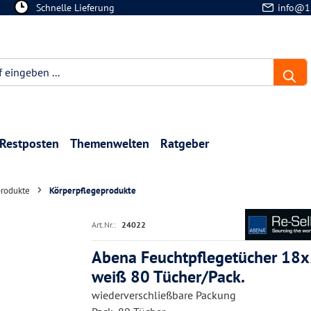
Schnelle Lieferung
info@1
Restposten
Themenwelten
Ratgeber
produkte
Körperpflegeprodukte
Art.Nr.:
24022
Abena Feuchtpflegetücher 18
weiß 80 Tücher/Pack.
wiederverschließbare Packung