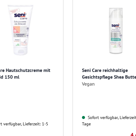
are Hautschutzcreme mit
Seni Care reichhaltige
id 150 ml
Gesichtspflege Shea Butt
ml
Vegan
Sofort verfügbar, Lieferzei
t verfügbar, Lieferzeit: 1-5
Tage
4,