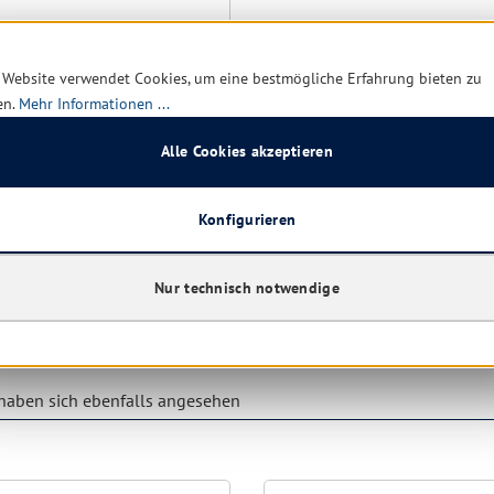
 Website verwendet Cookies, um eine bestmögliche Erfahrung bieten zu
en.
Mehr Informationen ...
rt verfügbar, Lieferzeit: 1-5
Alle Cookies akzeptieren
2,90 € *
Konfigurieren
5,89 €
(50.76% gespart)
Nur technisch notwendige
Details
aben sich ebenfalls angesehen