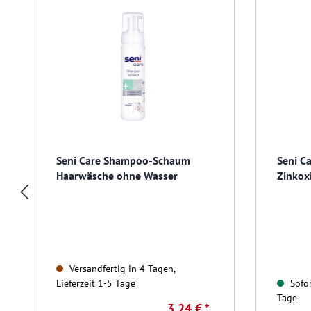
Seni Care Shampoo-Schaum
Seni C
Haarwäsche ohne Wasser
Zinkox
Versandfertig in 4 Tagen,
Lieferzeit 1-5 Tage
Sofor
Tage
3,24 € *