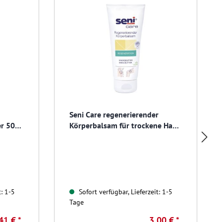
Seni Care regenerierender
er 50
Körperbalsam für trockene Haut,
200 ml
t: 1-5
Sofort verfügbar, Lieferzeit: 1-5
Tage
41 € *
3,00 € *