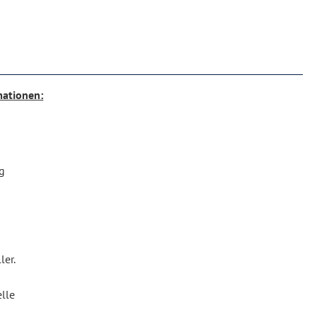
mationen:
g
ler.
lle