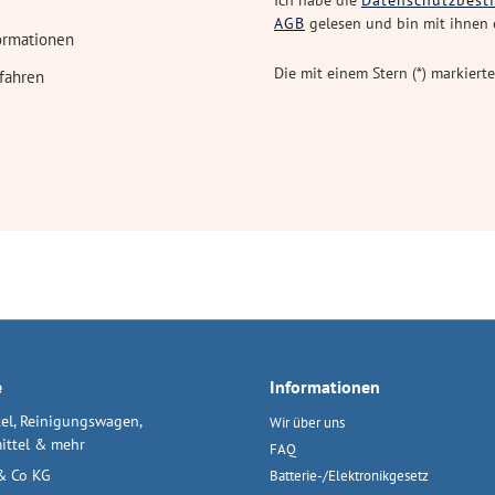
Ich habe die
Datenschutzbes
AGB
gelesen und bin mit ihnen 
ormationen
Die mit einem Stern (*) markierte
fahren
e
Informationen
el, Reinigungswagen,
Wir über uns
ittel & mehr
FAQ
& Co KG
Batterie-/Elektronikgesetz