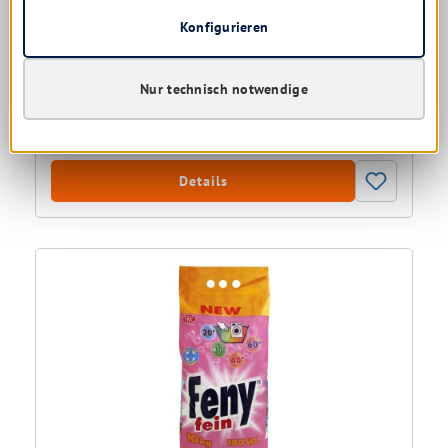
Konfigurieren
Sofort verfügbar, Lieferzeit: 1-5 Tage
Ab
7,08 € *
Nur technisch notwendige
1,77 € * / 1 Liter
Details