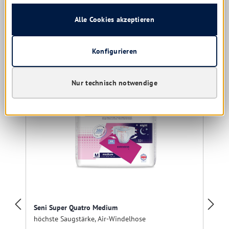
Details
Alle Cookies akzeptieren
Produktgalerie überspringen
Kunden kauften auch
Konfigurieren
Nur technisch notwendige
Seni Super Quatro Medium
höchste Saugstärke, Air-Windelhose