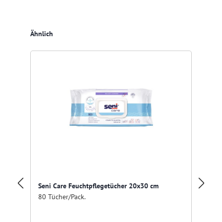
Produktgalerie überspringen
Ähnlich
Ab
Seni Care Feuchtpflegetücher 20x30 cm
80 Tücher/Pack.
Tü
wi