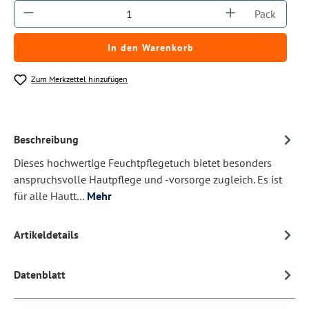
Produkt Anzahl: Gib den gewünschten Wert ein
Pack
In den Warenkorb
Zum Merkzettel hinzufügen
Beschreibung
Dieses hochwertige Feuchtpflegetuch bietet besonders
anspruchsvolle Hautpflege und -vorsorge zugleich. Es ist
für alle Hautt…
Mehr
Artikeldetails
Datenblatt