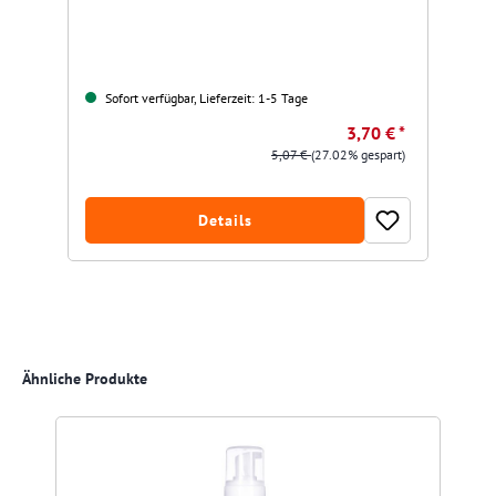
Sofort verfügbar, Lieferzeit: 1-5 Tage
3,70 € *
5,07 €
(27.02% gespart)
Details
Produktgalerie überspringen
Ähnliche Produkte