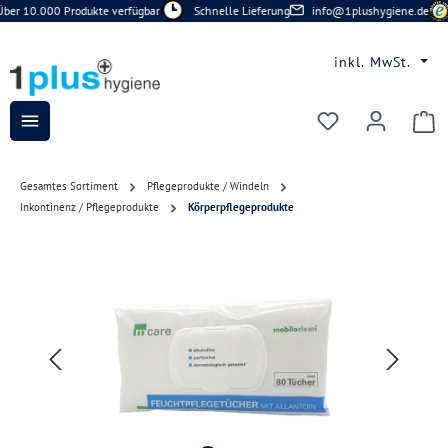
ber 10.000 Produkte verfügbar
Schnelle Lieferung
info@1plushygiene.de
Zum Hauptinhalt springen
inkl. MwSt.
Du hast 0 Prod
Gesamtes Sortiment
Pflegeprodukte / Windeln
Inkontinenz / Pflegeprodukte
Körperpflegeprodukte
Bildergalerie überspringen