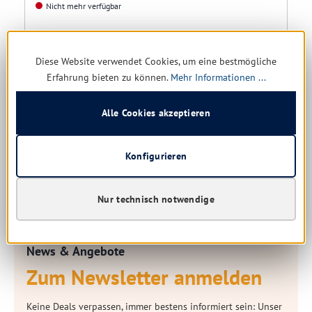
Nicht mehr verfügbar
0,49 € *
1,75 €
(72% gespart)
Diese Website verwendet Cookies, um eine bestmögliche
Erfahrung bieten zu können.
Mehr Informationen ...
Details
Alle Cookies akzeptieren
Konfigurieren
Nur technisch notwendige
News & Angebote
Zum Newsletter anmelden
Keine Deals verpassen, immer bestens informiert sein: Unser