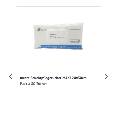
Ab
mcare Feuchtpflegetücher MAXI 20x30cm
Pack á 80 Tücher
Tü
wi