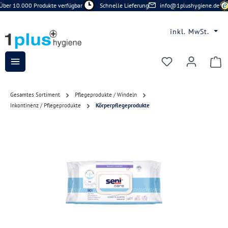
ber 10.000 Produkte verfügbar
Schnelle Lieferung
info@1plushygiene.de
Zum Hauptinhalt springen
inkl. MwSt.
Du hast 0 Prod
Gesamtes Sortiment
Pflegeprodukte / Windeln
Inkontinenz / Pflegeprodukte
Körperpflegeprodukte
Bildergalerie überspringen