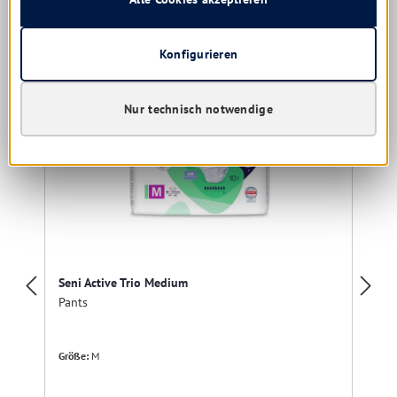
Produktgalerie überspringen
Kunden kauften auch
Konfigurieren
Nur technisch notwendige
Seni Active Trio Medium
Pants
Größe:
M