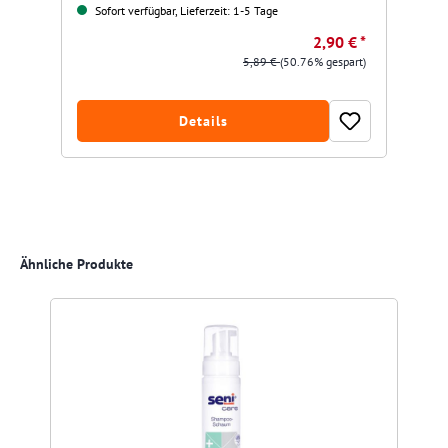
Sofort verfügbar, Lieferzeit: 1-5 Tage
2,90 € *
5,89 €
(50.76% gespart)
Details
Produktgalerie überspringen
Ähnliche Produkte