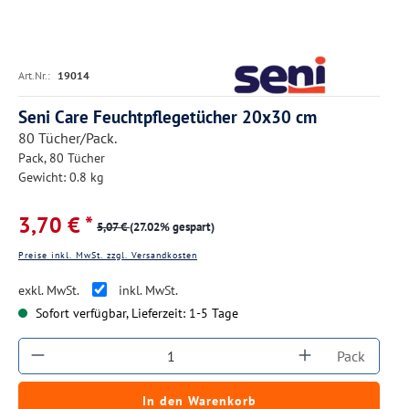
Art.Nr.:
19014
Seni Care Feuchtpflegetücher 20x30 cm
80 Tücher/Pack.
Pack, 80 Tücher
Gewicht: 0.8 kg
3,70 € *
5,07 €
(27.02% gespart)
Preise inkl. MwSt. zzgl. Versandkosten
exkl. MwSt.
inkl. MwSt.
Sofort verfügbar, Lieferzeit: 1-5 Tage
Produkt Anzahl: Gib den gewünschten Wert ein
Pack
In den Warenkorb