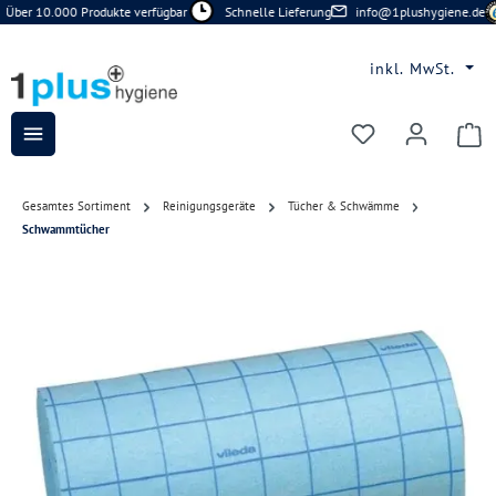
Über 10.000 Produkte verfügbar
Schnelle Lieferung
info@1plushygiene.de
Zum Hauptinhalt springen
inkl. MwSt.
Du hast 0 Prod
Gesamtes Sortiment
Reinigungsgeräte
Tücher & Schwämme
Schwammtücher