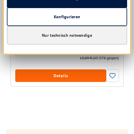
Schwammtuch 25x31 cm
10 Stück
Konfigurieren
Farbe:
blau | grün
Nur technisch notwendige
noch 18 verfügbar, Lieferzeit: 1-5 Tage
7,85 € *
13,09 €
(40.03% gespart)
Details