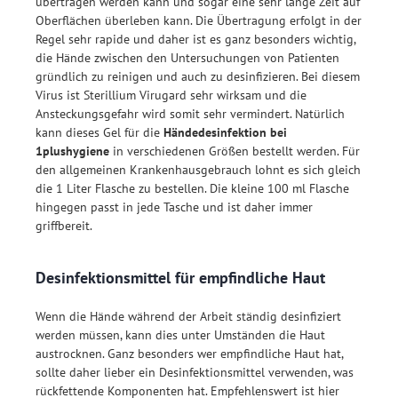
übertragen werden kann und sogar eine sehr lange Zeit auf
Oberflächen überleben kann. Die Übertragung erfolgt in der
Regel sehr rapide und daher ist es ganz besonders wichtig,
die Hände zwischen den Untersuchungen von Patienten
gründlich zu reinigen und auch zu desinfizieren. Bei diesem
Virus ist Sterillium Virugard sehr wirksam und die
Ansteckungsgefahr wird somit sehr vermindert. Natürlich
kann dieses Gel für die
Händedesinfektion bei
1plushygiene
in verschiedenen Größen bestellt werden. Für
den allgemeinen Krankenhausgebrauch lohnt es sich gleich
die 1 Liter Flasche zu bestellen. Die kleine 100 ml Flasche
hingegen passt in jede Tasche und ist daher immer
griffbereit.
Desinfektionsmittel für empfindliche Haut
Wenn die Hände während der Arbeit ständig desinfiziert
werden müssen, kann dies unter Umständen die Haut
austrocknen. Ganz besonders wer empfindliche Haut hat,
sollte daher lieber ein Desinfektionsmittel verwenden, was
rückfettende Komponenten hat. Empfehlenswert ist hier