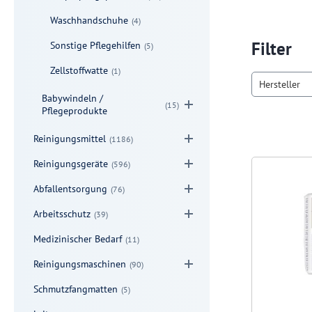
Waschhandschuhe
(4)
Filter
Sonstige Pflegehilfen
(5)
Zellstoffwatte
(1)
Hersteller
Babywindeln /
(15)
Pflegeprodukte
Reinigungsmittel
(1186)
Reinigungsgeräte
(596)
Abfallentsorgung
(76)
Arbeitsschutz
(39)
Medizinischer Bedarf
(11)
Reinigungsmaschinen
(90)
Schmutzfangmatten
(5)