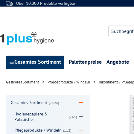
Über 10.000 Produkte verfügbar
 Hauptinhalt springen
Zur Suche springen
Zur Hauptnavigation springen
Gesamtes Sortiment
Palettenpreise
Angebote
Gesamtes Sortiment
Pflegeprodukte / Windeln
Inkontinenz / Pflege
Gesamtes Sortiment
(2394)
Hygienepapiere &
(245)
Putztücher
Pflegeprodukte / Windeln
(112)