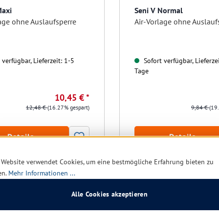
Maxi
Seni V Normal
lage ohne Auslaufsperre
Air-Vorlage ohne Auslauf
verfügbar, Lieferzeit: 1-5
Sofort verfügbar, Lieferzei
Tage
10,45 € *
12,48 €
(16.27% gespart)
9,84 €
(19
Details
Details
 Website verwendet Cookies, um eine bestmögliche Erfahrung bieten zu
en.
Mehr Informationen ...
Alle Cookies akzeptieren