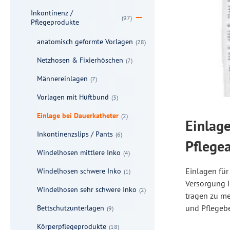
Inkontinenz /
(97)
Pflegeprodukte
anatomisch geformte Vorlagen
(28)
Netzhosen & Fixierhöschen
(7)
Männereinlagen
(7)
Vorlagen mit Hüftbund
(3)
Einlage bei Dauerkatheter
(2)
Einlage
Inkontinenzslips / Pants
(6)
Pflegea
Windelhosen mittlere Inko
(4)
Einlagen für
Windelhosen schwere Inko
(1)
Versorgung i
Windelhosen sehr schwere Inko
(2)
tragen zu me
und Pflegebe
Bettschutzunterlagen
(9)
Körperpflegeprodukte
(18)