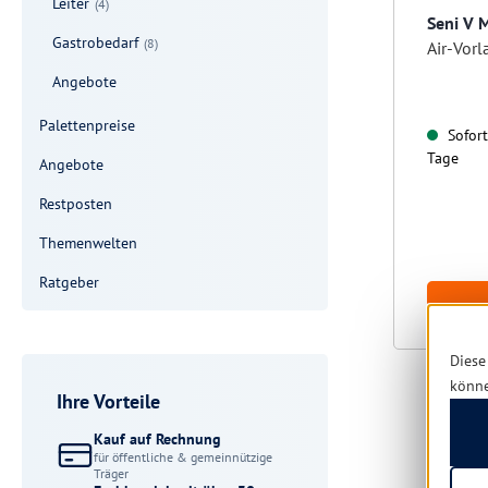
Leiter
(4)
Seni V 
Gastrobedarf
(8)
Air-Vor
Angebote
Palettenpreise
Sofort 
Tage
Angebote
Restposten
Themenwelten
Ratgeber
Diese
könn
Ihre Vorteile
Kauf auf Rechnung
für öffentliche & gemeinnützige
Träger