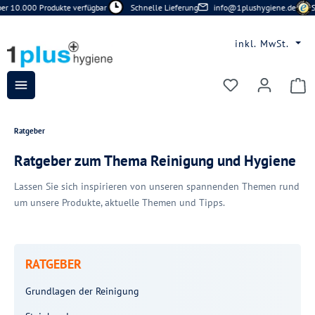
 10.000 Produkte verfügbar
Schnelle Lieferung
info@1plushygiene.de
Sic
Zum Hauptinhalt springen
inkl. MwSt.
Du hast 0 Prod
Ratgeber
Ratgeber zum Thema Reinigung und Hygiene
Lassen Sie sich inspirieren von unseren spannenden Themen rund
um unsere Produkte, aktuelle Themen und Tipps.
RATGEBER
Grundlagen der Reinigung