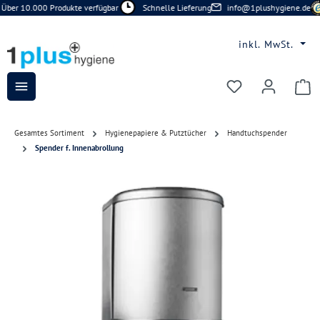
Über 10.000 Produkte verfügbar
Schnelle Lieferung
info@1plushygiene.de
Zum Hauptinhalt springen
inkl. MwSt.
Du hast 0 Prod
Gesamtes Sortiment
Hygienepapiere & Putztücher
Handtuchspender
Spender f. Innenabrollung