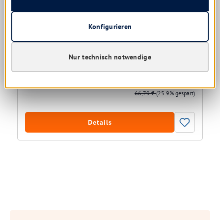
Katrin Inclusive Centerfeed S Spender weiß
Handtuchspender
Konfigurieren
Nur technisch notwendige
Versandfertig in 7 Tagen, Lieferzeit 1-5 Tage
49,49 € *
66,79 €
(25.9% gespart)
Details