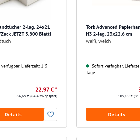
andtücher 2-lag. 24x21
Tork Advanced Papierha
/Zack JETZT 3.800 Blatt!
H3 2-lag. 23x22,6 cm
dtuch
weiß, weich
verfügbar, Lieferzeit: 1-5
Sofort verfügbar, Lieferzei
Tage
22,97 € *
64,69 €
(64.49% gespart)
189,09 €
(81
Details
Details