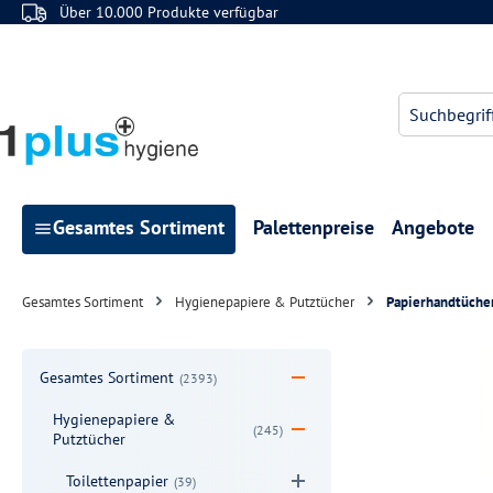
Über 10.000 Produkte verfügbar
 Hauptinhalt springen
Zur Suche springen
Zur Hauptnavigation springen
Gesamtes Sortiment
Palettenpreise
Angebote
Gesamtes Sortiment
Hygienepapiere & Putztücher
Papierhandtüche
Gesamtes Sortiment
(2393)
Hygienepapiere &
(245)
Putztücher
Toilettenpapier
(39)