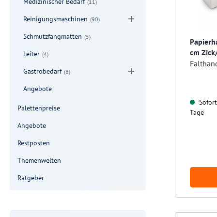
Medizinischer Bedarf
(11)
Reinigungsmaschinen
(90)
Schmutzfangmatten
(5)
Papierh
cm Zick
Leiter
(4)
Falthan
Gastrobedarf
(8)
Angebote
Sofort 
Palettenpreise
Tage
Angebote
Restposten
Themenwelten
Ratgeber