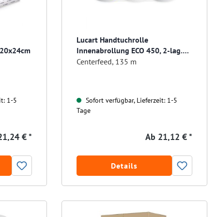
Lucart Handtuchrolle
. 20x24cm
Innenabrollung ECO 450, 2-lag.
450 Abrisse
Centerfeed, 135 m
t: 1-5
Sofort verfügbar, Lieferzeit: 1-5
Tage
21,24 € *
Ab
21,12 € *
Details