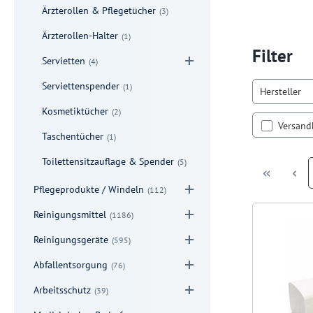
Ärzterollen & Pflegetücher
(3)
Ärzterollen-Halter
(1)
Filter
Servietten
(4)
Serviettenspender
(1)
Hersteller
Kosmetiktücher
(2)
Filter h
Versand
Taschentücher
(1)
Toilettensitzauflage & Spender
(5)
Pflegeprodukte / Windeln
(112)
Reinigungsmittel
(1186)
Reinigungsgeräte
(595)
Abfallentsorgung
(76)
Arbeitsschutz
(39)