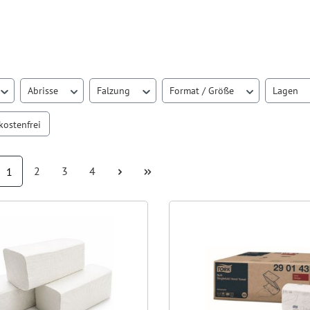
Abrisse
Falzung
Format / Größe
Lagen
inzufügen: Versandkostenfrei
kostenfrei
Seite
Seite
Seite
Seite
2
3
4
1