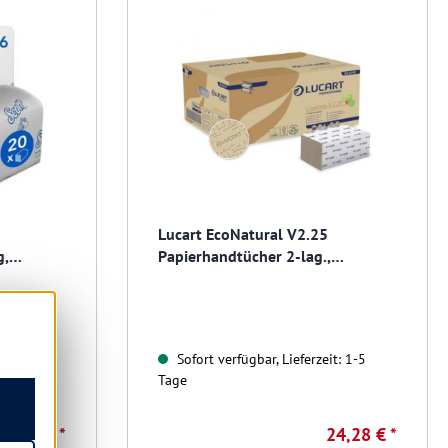
Lucart EcoNatural V2.25
g,
Papierhandtücher 2-lag.,
.000
21x25,3cm, zick/zack
t: 1-5
Sofort verfügbar, Lieferzeit: 1-5
Tage
24,95 € *
24,28 € *