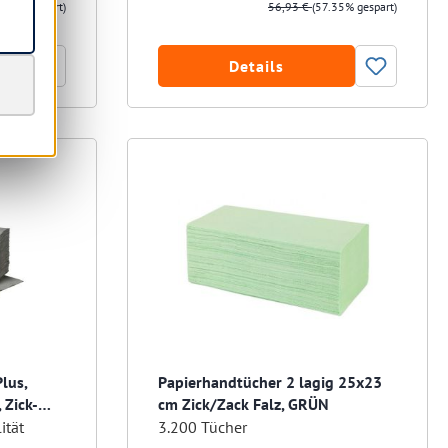
.92% gespart)
56,93 €
(57.35% gespart)
Details
lus,
Papierhandtücher 2 lagig 25x23
 Zick-
cm Zick/Zack Falz, GRÜN
ität
3.200 Tücher