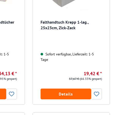
ndtücher
Falthandtuch Krepp 1-lag.,
25x23cm, Zick-Zack
t: 1-5
Sofort verfügbar, Lieferzeit: 1-5
Tage
34,13 € *
19,42 € *
.95% gespart)
57,67 €
(66.33% gespart)
Details