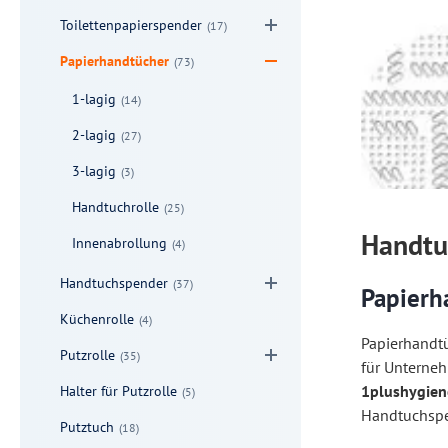
Toilettenpapierspender
(17)
Papierhandtücher
(73)
1-lagig
(14)
2-lagig
(27)
3-lagig
(3)
Handtuchrolle
(25)
Handtu
Innenabrollung
(4)
Handtuchspender
(37)
Papierh
Küchenrolle
(4)
Papierhandtü
Putzrolle
(35)
für Unterneh
1plushygien
Halter für Putzrolle
(5)
Handtuchspen
Putztuch
(18)