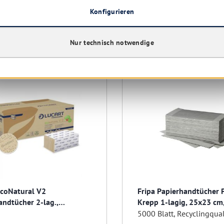
Ab
32,83 € *
33,68 €
(25
Konfigurieren
Details
Details
Nur technisch notwendige
EcoNatural V2
Fripa Papierhandtücher P
andtücher 2-lag.,
Krepp 1-lagig, 25x23 cm,
, zick/zack
Zack
5000 Blatt, Recyclingqual