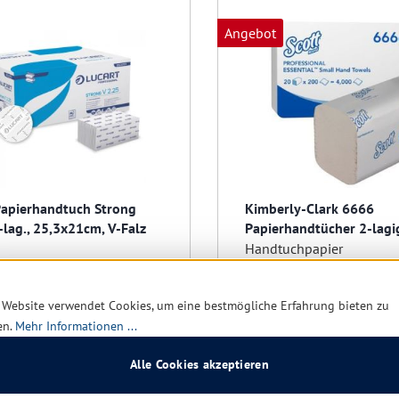
Angebot
Papierhandtuch Strong
Kimberly-Clark 6666
-lag., 25,3x21cm, V-Falz
Papierhandtücher 2-lagi
23x22,5 cm, Zick/Zack 4
Handtuchpapier
Tücher
 Website verwendet Cookies, um eine bestmögliche Erfahrung bieten zu
Sofort verfügbar, Lieferzei
en.
Mehr Informationen ...
verfügbar, Lieferzeit: 1-5
Tage
Alle Cookies akzeptieren