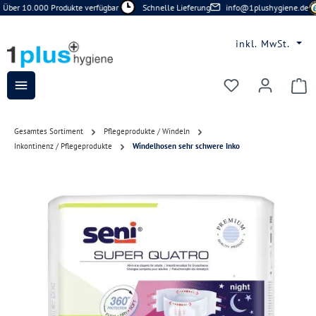
Über 10.000 Produkte verfügbar
Schnelle Lieferung
info@1plushygiene.de
Zum Hauptinhalt springen
inkl. MwSt.
Du hast 0 Prod
Gesamtes Sortiment
Pflegeprodukte / Windeln
Inkontinenz / Pflegeprodukte
Windelhosen sehr schwere Inko