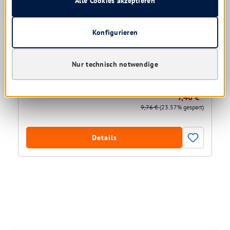
Alle Cookies akzeptieren
Konfigurieren
Seni Super Quatro
Größe:
S | M | L | XL | XXL
Nur technisch notwendige
Sofort verfügbar, Lieferzeit: 1-5 Tage
7,46 € *
9,76 €
(23.57% gespart)
Details