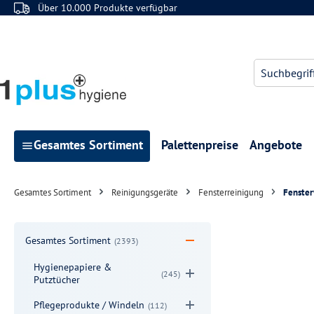
Über 10.000 Produkte verfügbar
 Hauptinhalt springen
Zur Suche springen
Zur Hauptnavigation springen
Gesamtes Sortiment
Palettenpreise
Angebote
Gesamtes Sortiment
Reinigungsgeräte
Fensterreinigung
Fenster
Gesamtes Sortiment
(2393)
Hygienepapiere &
(245)
Putztücher
Pflegeprodukte / Windeln
(112)