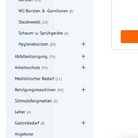
WC-Bürsten & -Garnituren
(9)
Staubwedel
(18)
Schaum- u. Sprühgeräte
(4)
Hygienebürsten
(80)
Abfallentsorgung
(76)
Arbeitsschutz
(39)
Medizinischer Bedarf
(11)
Reinigungsmaschinen
(90)
Schmutzfangmatten
(5)
Leiter
(4)
Gastrobedarf
(8)
Angebote