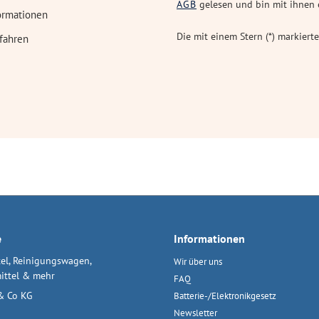
AGB
gelesen und bin mit ihnen 
ormationen
Die mit einem Stern (*) markierte
fahren
e
Informationen
el, Reinigungswagen,
Wir über uns
ittel & mehr
FAQ
& Co KG
Batterie-/Elektronikgesetz
Newsletter