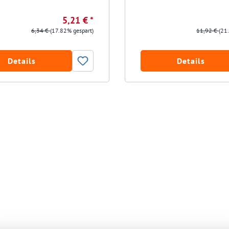
5,21 € *
6,34 €
(17.82% gespart)
11,92 €
(21
Details
Details