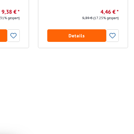
9,38 € *
4,46 € *
.31% gespart)
5,39 €
(17.25% gespart)
Details