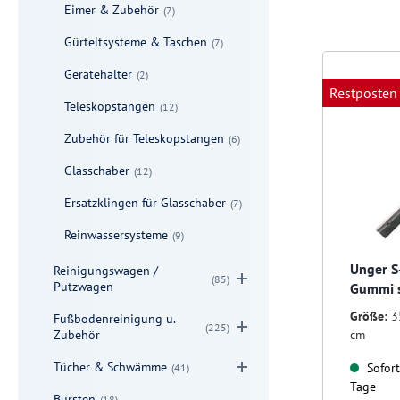
Eimer & Zubehör
(7)
Gürteltsysteme & Taschen
(7)
Gerätehalter
(2)
Restposten
Teleskopstangen
(12)
Zubehör für Teleskopstangen
(6)
Glasschaber
(12)
Ersatzklingen für Glasschaber
(7)
Reinwassersysteme
(9)
Unger S
Reinigungswagen /
(85)
Putzwagen
Gummi s
Größe:
3
Fußbodenreinigung u.
(225)
Zubehör
cm
Tücher & Schwämme
Sofort 
(41)
Tage
Bürsten
(18)