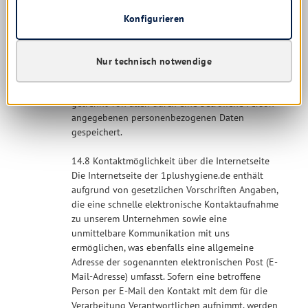
einerseits statistisch und ferner mit dem Ziel
ausgewertet, den Datenschutz und die
Konfigurieren
Datensicherheit in unserem Unternehmen zu
erhöhen, um letztlich ein optimales Schutzniveau
für die von uns verarbeiteten
Nur technisch notwendige
personenbezogenen Daten sicherzustellen. Die
anonymen Daten der Server-Logfiles werden
getrennt von allen durch eine betroffene Person
angegebenen personenbezogenen Daten
gespeichert.
14.8 Kontaktmöglichkeit über die Internetseite
Die Internetseite der 1plushygiene.de enthält
aufgrund von gesetzlichen Vorschriften Angaben,
die eine schnelle elektronische Kontaktaufnahme
zu unserem Unternehmen sowie eine
unmittelbare Kommunikation mit uns
ermöglichen, was ebenfalls eine allgemeine
Adresse der sogenannten elektronischen Post (E-
Mail-Adresse) umfasst. Sofern eine betroffene
Person per E-Mail den Kontakt mit dem für die
Verarbeitung Verantwortlichen aufnimmt, werden