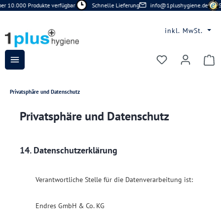
r 10.000 Produkte verfügbar
Schnelle Lieferung
info@1plushygiene.de
Si
Zum Hauptinhalt springen
inkl. MwSt.
Du hast 0 Prod
Privatsphäre und Datenschutz
Privatsphäre und Datenschutz
14. Datenschutzerklärung
Verantwortliche Stelle für die Datenverarbeitung ist:
Endres GmbH & Co. KG