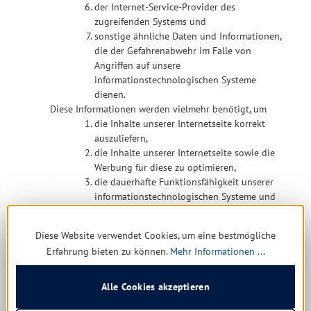
der Internet-Service-Provider des
zugreifenden Systems und
sonstige ähnliche Daten und Informationen,
die der Gefahrenabwehr im Falle von
Angriffen auf unsere
informationstechnologischen Systeme
dienen.
Diese Informationen werden vielmehr benötigt, um
die Inhalte unserer Internetseite korrekt
auszuliefern,
die Inhalte unserer Internetseite sowie die
Werbung für diese zu optimieren,
die dauerhafte Funktionsfähigkeit unserer
informationstechnologischen Systeme und
der Technik unserer Internetseite zu
gewährleisten, sowie
Diese Website verwendet Cookies, um eine bestmögliche
um Strafverfolgungsbehörden im Falle eines
Erfahrung bieten zu können.
Mehr Informationen ...
Cyberangriffes die zur Strafverfolgung
notwendigen Informationen bereitzustellen.
Diese anonym erhobenen Daten und
Alle Cookies akzeptieren
Informationen werden durch unser Unternehmen