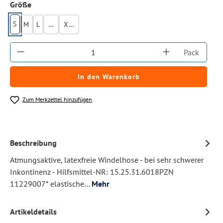
auswählen
Größe
S
M
L
XL
XXL
Produkt Anzahl: Gib den gewünschten Wert ein
Pack
In den Warenkorb
Zum Merkzettel hinzufügen
Beschreibung
Atmungsaktive, latexfreie Windelhose - bei sehr schwerer
Inkontinenz - Hilfsmittel-NR: 15.25.31.6018PZN
11229007* elastische…
Mehr
Artikeldetails