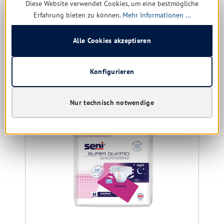
Diese Website verwendet Cookies, um eine bestmögliche
Erfahrung bieten zu können.
Mehr Informationen ...
7,46 € *
9,76 €
(23.57% gespart)
Alle Cookies akzeptieren
Details
Konfigurieren
Produktgalerie überspringen
Kunden kauften auch
Nur technisch notwendige