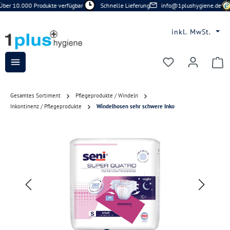
ber 10.000 Produkte verfügbar
Schnelle Lieferung
info@1plushygiene.de
Zum Hauptinhalt springen
inkl. MwSt.
Du hast 0 Prod
Gesamtes Sortiment
Pflegeprodukte / Windeln
Inkontinenz / Pflegeprodukte
Windelhosen sehr schwere Inko
Bildergalerie überspringen