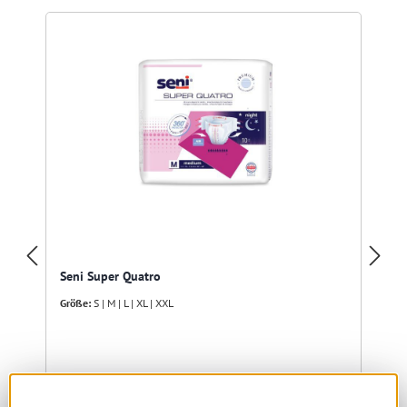
Seni Super Quatro
Größe:
S | M | L | XL | XXL
Sofort verfügbar, Lieferzeit: 1-5 Tage