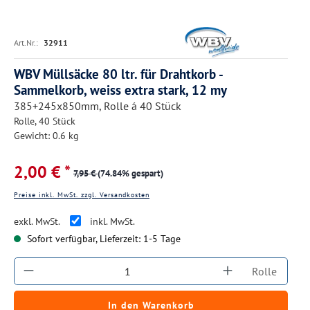
Art.Nr.:
32911
WBV Müllsäcke 80 ltr. für Drahtkorb -
Sammelkorb, weiss extra stark, 12 my
385+245x850mm, Rolle á 40 Stück
Rolle, 40 Stück
Gewicht: 0.6 kg
2,00 € *
7,95 €
(74.84% gespart)
Preise inkl. MwSt. zzgl. Versandkosten
exkl. MwSt.
inkl. MwSt.
Sofort verfügbar, Lieferzeit: 1-5 Tage
Produkt Anzahl: Gib den gewünschten Wert ein
Rolle
In den Warenkorb