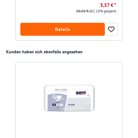
3,57 € *
20,03 €
(82.18% gespart)
Details
Produktgalerie überspringen
Kunden haben sich ebenfalls angesehen