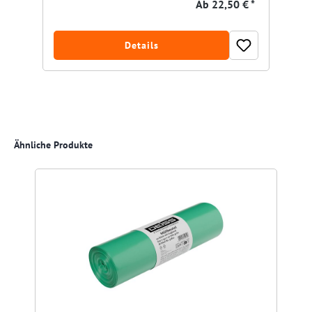
Ab
22,50 € *
Details
Produktgalerie überspringen
Ähnliche Produkte