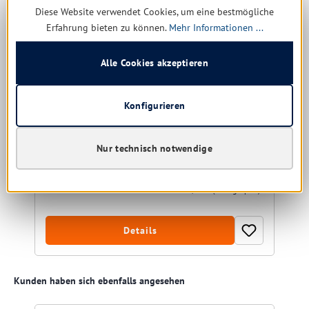
Diese Website verwendet Cookies, um eine bestmögliche
Erfahrung bieten zu können.
Mehr Informationen ...
Putzschwamm Sito kratzfrei rot
15 x 7 x 4.5 cm
Alle Cookies akzeptieren
Farbe:
rot
Konfigurieren
Nur technisch notwendige
Sofort verfügbar, Lieferzeit: 1-5 Tage
0,30 € *
0,60 €
(50% gespart)
Details
Produktgalerie überspringen
Kunden haben sich ebenfalls angesehen