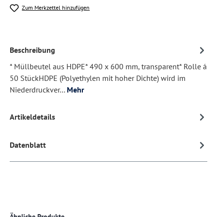
Zum Merkzettel hinzufügen
Beschreibung
* Müllbeutel aus HDPE* 490 x 600 mm, transparent* Rolle á
50 StückHDPE (Polyethylen mit hoher Dichte) wird im
Niederdruckver…
Mehr
Artikeldetails
Datenblatt
Produktgalerie überspringen
Ähnliche Produkte