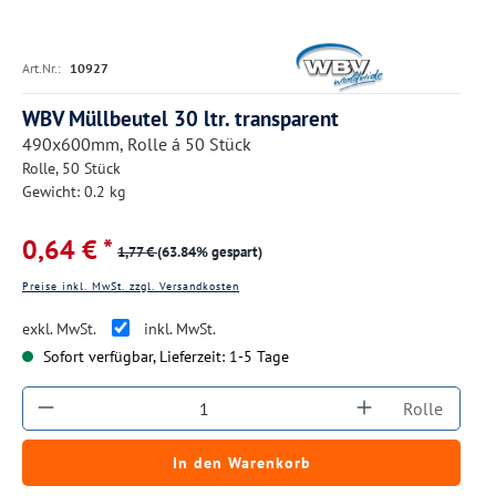
Art.Nr.:
10927
WBV Müllbeutel 30 ltr. transparent
490x600mm, Rolle á 50 Stück
Rolle, 50 Stück
Gewicht: 0.2 kg
0,64 € *
1,77 €
(63.84% gespart)
Preise inkl. MwSt. zzgl. Versandkosten
exkl. MwSt.
inkl. MwSt.
Sofort verfügbar, Lieferzeit: 1-5 Tage
Produkt Anzahl: Gib den gewünschten Wert ein
Rolle
In den Warenkorb