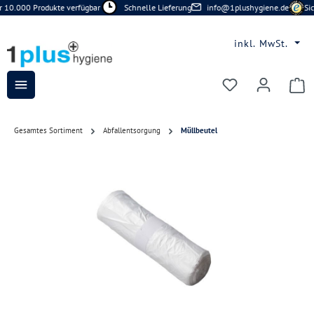
 10.000 Produkte verfügbar
Schnelle Lieferung
info@1plushygiene.de
Sic
Zum Hauptinhalt springen
inkl. MwSt.
Du hast 0 Prod
Gesamtes Sortiment
Abfallentsorgung
Müllbeutel
Bildergalerie überspringen